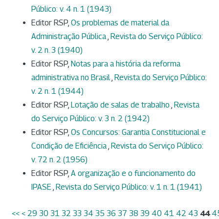
Público: v. 4 n. 1 (1943)
Editor RSP,
Os problemas de material da
Administração Pública
,
Revista do Serviço Público:
v. 2 n. 3 (1940)
Editor RSP,
Notas para a história da reforma
administrativa no Brasil
,
Revista do Serviço Público:
v. 2 n. 1 (1944)
Editor RSP,
Lotação de salas de trabalho
,
Revista
do Serviço Público: v. 3 n. 2 (1942)
Editor RSP,
Os Concursos: Garantia Constitucional e
Condição de Eficiência
,
Revista do Serviço Público:
v. 72 n. 2 (1956)
Editor RSP,
A organização e o funcionamento do
IPASE
,
Revista do Serviço Público: v. 1 n. 1 (1941)
<<
<
29
30
31
32
33
34
35
36
37
38
39
40
41
42
43
44
4