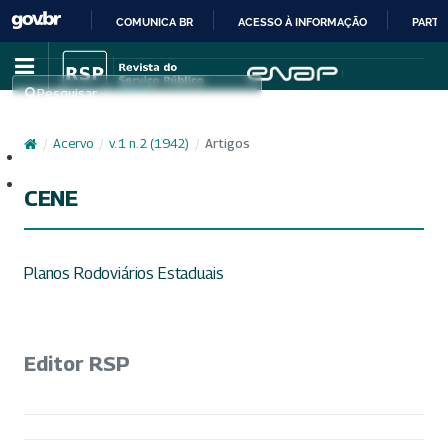
COMUNICA BR
ACESSO À INFORMAÇÃO
PARTI
IR
PARA
Pesquisar
O
CONTEÚDO
/
Acervo
/
v. 1 n. 2 (1942)
/
Artigos
Cadastro
Acesso
CENE
Planos Rodoviários Estaduais
Editor RSP