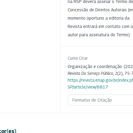
na RSP deverá assinar o Termo d
Concessão de Direitos Autorais (e
momento oportuno a editoria da
Revista entrará em contato com o
autor para assinatura do Termo).
Como Citar
Organização e coordenação. (202
Revista Do Serviço Público
,
2
(2), 75-
https://revista.enap.gov.br/index.p
SP/article/view/8817
Formatos de Citação
tor(es)