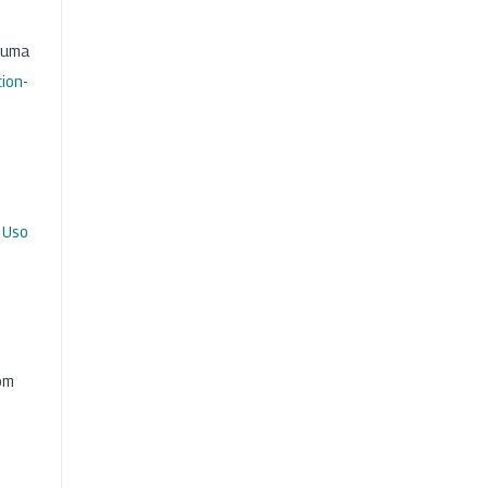
b uma
ion-
 Uso
com