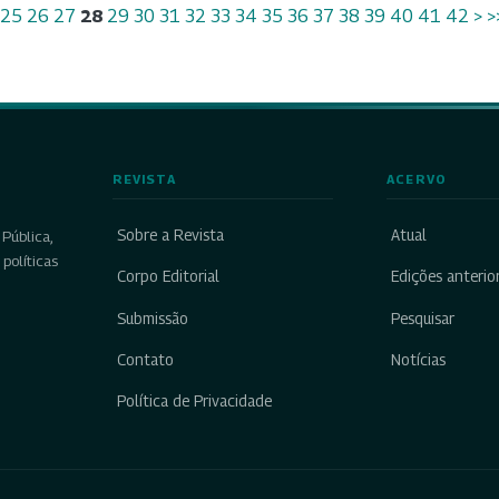
25
26
27
28
29
30
31
32
33
34
35
36
37
38
39
40
41
42
>
>
REVISTA
ACERVO
Sobre a Revista
Atual
Pública,
políticas
Corpo Editorial
Edições anterio
Submissão
Pesquisar
Contato
Notícias
Política de Privacidade