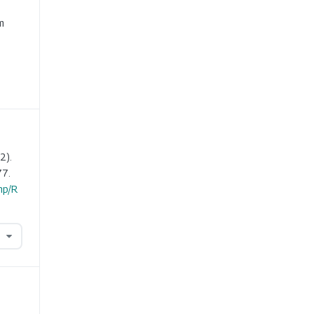
e
m
2).
77.
hp/R