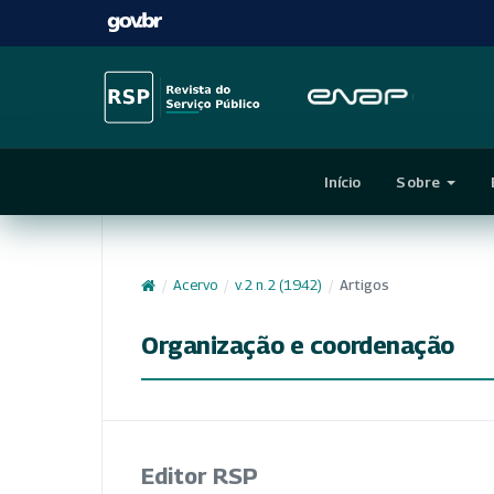
Início
Sobre
/
Acervo
/
v. 2 n. 2 (1942)
/
Artigos
Organização e coordenação
Editor RSP