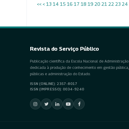
<<
<
13
14
15
16
17
18
19
20
21
22
23
24
Revista do Serviço Público
Publicação científica da Escola Nacional de Administração 
dedicada à produção de conhecimento em gestão pública, 
públicas e administração do Estado.
ISSN (ONLINE): 2357-8017
ISSN (IMPRESSO): 0034-9240