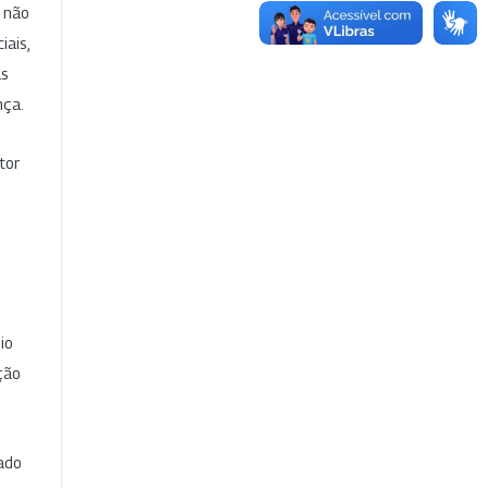
e não
iais,
as
nça.
tor
io
ção
cado