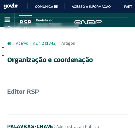
COMUNICA BR
ACESSO À INFORMAÇÃO
PARTI
IR
PARA
Pesquisar
O
CONTEÚDO
/
Acervo
/
v. 2 n. 2 (1942)
/
Artigos
Cadastro
Acesso
Organização e coordenação
Editor RSP
PALAVRAS-CHAVE:
Administração Pública