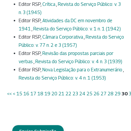
Editor RSP,
Crítica
,
Revista do Serviço Público: v. 3
n. 3 (1945)
Editor RSP,
Atividades da DC em novembro de
1941
,
Revista do Serviço Público: v. 1 n. 1 (1942)
Editor RSP,
Câmara Corporativa
,
Revista do Serviço
Público: v. 77 n. 2 e 3 (1957)
Editor RSP,
Revisão das propostas parciais por
verbas
,
Revista do Serviço Público: v. 4 n. 3 (1939)
Editor RSP,
Nova Legislação para o Extranumerário
,
Revista do Serviço Público: v. 4 n. 1 (1953)
<<
<
15
16
17
18
19
20
21
22
23
24
25
26
27
28
29
30