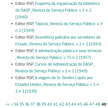
Editor RSP,
Esquema da organização da biblioteca
do DASP
,
Revista do Serviço Público: v. 1 n. 2
(1940)
Editor RSP,
Tópicos
,
Revista do Serviço Público: v. 3
n. 2 (1949)
Editor RSP,
Assistência judiciária aos servidores do
Estado
,
Revista do Serviço Público: v. 2 n. 1 (1943)
Editor RSP,
A administração pública e seus técnicos
,
Revista do Serviço Público: v. 75 n. 2 (1957)
Editor RSP,
Cursos de Administração do DASP
,
Revista do Serviço Público: v. 2 n. 1 (1949)
Editor RSP,
A viagem do Sr. Simões Lopes aos
Estados Unidos
,
Revista do Serviço Público: v. 1 n.
2 e 3 (1939)
<<
<
34
35
36
37
38
39
40
41
42
43
44
45
46
47
48
49