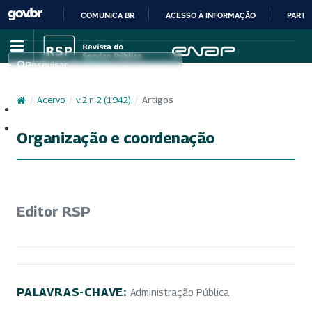
COMUNICA BR
ACESSO À INFORMAÇÃO
PARTI
IR
PARA
Pesquisar
O
CONTEÚDO
/
Acervo
/
v. 2 n. 2 (1942)
/
Artigos
Cadastro
Acesso
Organização e coordenação
Editor RSP
PALAVRAS-CHAVE:
Administração Pública