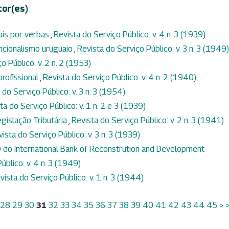
tor(es)
ais por verbas
,
Revista do Serviço Público: v. 4 n. 3 (1939)
uncionalismo uruguaio
,
Revista do Serviço Público: v. 3 n. 3 (1949)
o Público: v. 2 n. 2 (1953)
rofissional
,
Revista do Serviço Público: v. 4 n. 2 (1940)
 do Serviço Público: v. 3 n. 3 (1954)
ta do Serviço Público: v. 1 n. 2 e 3 (1939)
gislação Tributária
,
Revista do Serviço Público: v. 2 n. 3 (1941)
ista do Serviço Público: v. 3 n. 3 (1939)
 do International Bank of Reconstrution and Development
úblico: v. 4 n. 3 (1949)
vista do Serviço Público: v. 1 n. 3 (1944)
28
29
30
31
32
33
34
35
36
37
38
39
40
41
42
43
44
45
>