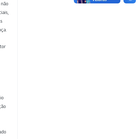
e não
iais,
as
nça.
tor
io
ção
cado