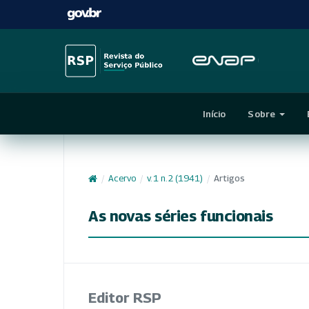
Início
Sobre
/
Acervo
/
v. 1 n. 2 (1941)
/
Artigos
As novas séries funcionais
Editor RSP