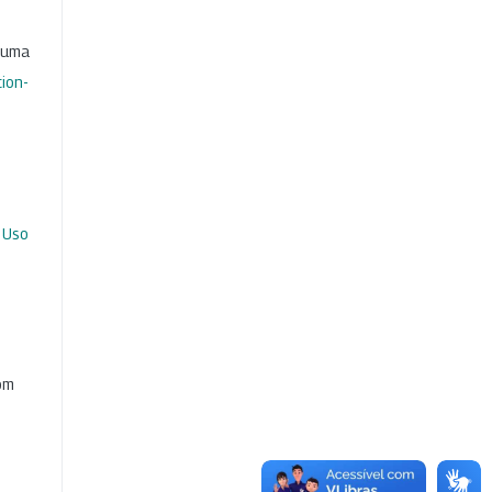
b uma
ion-
 Uso
com