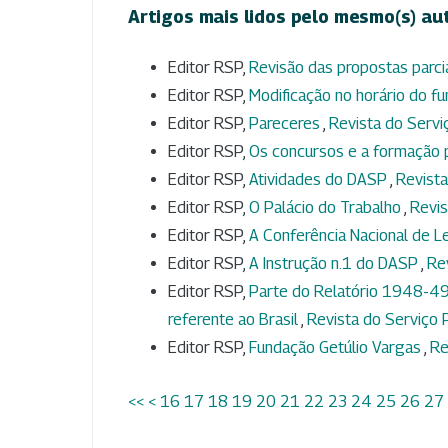
Artigos mais lidos pelo mesmo(s) au
Editor RSP,
Revisão das propostas parci
Editor RSP,
Modificação no horário do f
Editor RSP,
Pareceres
,
Revista do Serviç
Editor RSP,
Os concursos e a formação p
Editor RSP,
Atividades do DASP
,
Revista
Editor RSP,
O Palácio do Trabalho
,
Revis
Editor RSP,
A Conferência Nacional de Le
Editor RSP,
A Instrução n.1 do DASP
,
Rev
Editor RSP,
Parte do Relatório 1948-49
referente ao Brasil
,
Revista do Serviço P
Editor RSP,
Fundação Getúlio Vargas
,
Re
<<
<
16
17
18
19
20
21
22
23
24
25
26
27