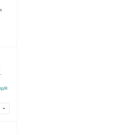
e
m
.
-
hp/R