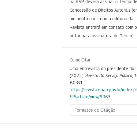
na RSP deverá assinar o Termo d
Concessão de Direitos Autorais (e
momento oportuno a editoria da
Revista entrará em contato com o
autor para assinatura do Termo).
Como Citar
Uma entrevista do presidente do 
(2022).
Revista Do Serviço Público
,
1
80-81.
https://revista.enap.gov.br/index.p
SP/article/view/9063
Formatos de Citação