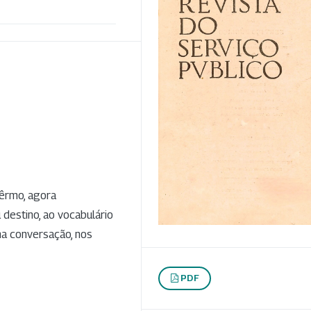
têrmo, agora
 destino, ao vocabulário
 na conversação, nos
PDF