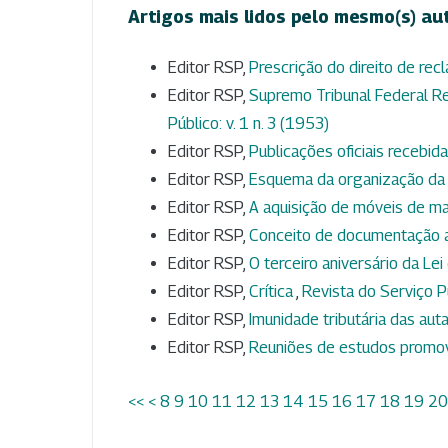
Artigos mais lidos pelo mesmo(s) au
Editor RSP,
Prescrição do direito de rec
Editor RSP,
Supremo Tribunal Federal Re
Público: v. 1 n. 3 (1953)
Editor RSP,
Publicações oficiais receb
Editor RSP,
Esquema da organização da
Editor RSP,
A aquisição de móveis de m
Editor RSP,
Conceito de documentação a
Editor RSP,
O terceiro aniversário da L
Editor RSP,
Crítica
,
Revista do Serviço Pú
Editor RSP,
Imunidade tributária das aut
Editor RSP,
Reuniões de estudos promo
<<
<
8
9
10
11
12
13
14
15
16
17
18
19
20