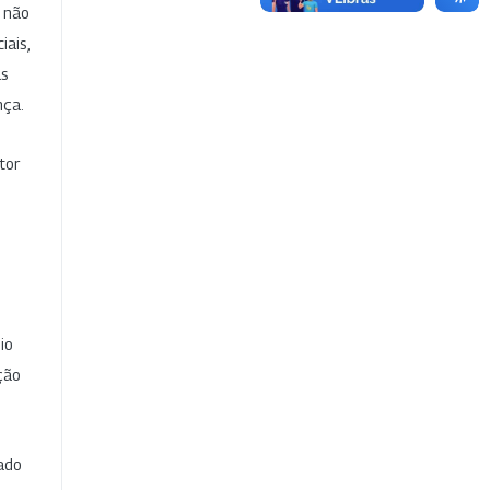
e não
iais,
as
nça.
tor
io
ção
cado