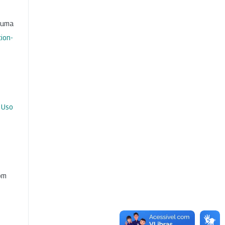
b uma
ion-
 Uso
com