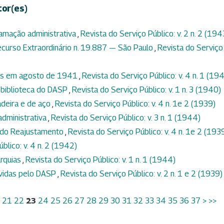
tor(es)
lamação administrativa
,
Revista do Serviço Público: v. 2 n. 2 (194
curso Extraordinário n. 19.887 — São Paulo
,
Revista do Serviço
idas em agosto de 1941
,
Revista do Serviço Público: v. 4 n. 1 (19
 biblioteca do DASP
,
Revista do Serviço Público: v. 1 n. 3 (1940)
adeira e de aço
,
Revista do Serviço Público: v. 4 n. 1e 2 (1939)
dministrativa
,
Revista do Serviço Público: v. 3 n. 1 (1944)
ei do Reajustamento
,
Revista do Serviço Público: v. 4 n. 1e 2 (193
blico: v. 4 n. 2 (1942)
arquias
,
Revista do Serviço Público: v. 1 n. 1 (1944)
vidas pelo DASP
,
Revista do Serviço Público: v. 2 n. 1 e 2 (1939)
21
22
23
24
25
26
27
28
29
30
31
32
33
34
35
36
37
>
>>