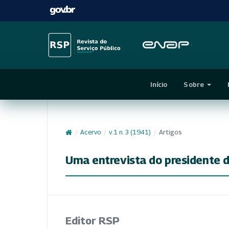
Início
Sobre
/
Acervo
/
v. 1 n. 3 (1941)
/
Artigos
Uma entrevista do presidente 
Editor RSP