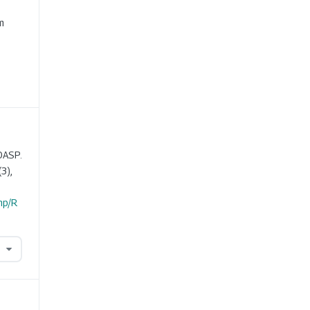
e
m
DASP.
(3),
hp/R