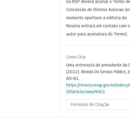
na RSP deverá assinar o Termo d
Concessão de Direitos Autorais (e
momento oportuno a editoria da
Revista entrará em contato com o
autor para assinatura do Termo).
Como Citar
Uma entrevista do presidente do 
(2022).
Revista Do Serviço Público
,
1
80-81.
https://revista.enap.gov.br/index.p
SP/article/view/9063
Formatos de Citação