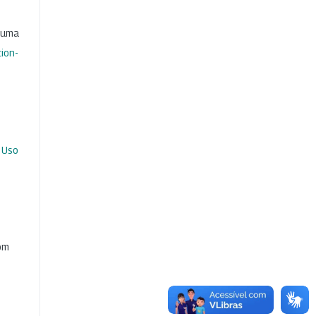
b uma
ion-
 Uso
com