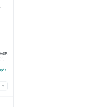
e
m
DASP.
(3),
hp/R