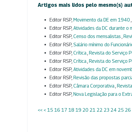
Artigos mais lidos pelo mesmo(s) au
Editor RSP,
Movimento da DE em 1940
Editor RSP,
Atividades da DC durante o 
Editor RSP,
Censo dos mensalistas
,
Revi
Editor RSP,
Salário mínimo do Funcionár
Editor RSP,
Crítica
,
Revista do Serviço Pú
Editor RSP,
Crítica
,
Revista do Serviço Pú
Editor RSP,
Atividades da DC em nove
Editor RSP,
Revisão das propostas parci
Editor RSP,
Câmara Corporativa
,
Revista
Editor RSP,
Nova Legislação para o Ext
<<
<
15
16
17
18
19
20
21
22
23
24
25
26