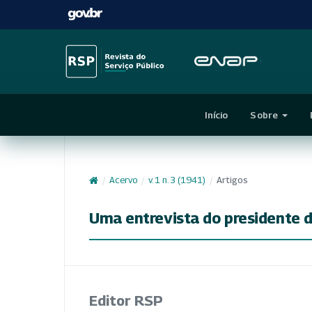
Início
Sobre
/
Acervo
/
v. 1 n. 3 (1941)
/
Artigos
Uma entrevista do presidente 
Editor RSP