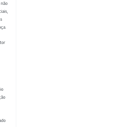
e não
iais,
as
nça.
tor
io
ção
cado