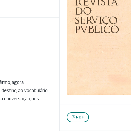
têrmo, agora
 destino, ao vocabulário
 na conversação, nos
PDF