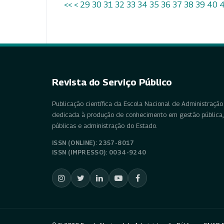
<<
<
29
30
31
32
33
34
35
36
37
38
39
40
Revista do Serviço Público
Publicação científica da Escola Nacional de Administração 
dedicada à produção de conhecimento em gestão pública, 
públicas e administração do Estado.
ISSN (ONLINE): 2357-8017
ISSN (IMPRESSO): 0034-9240