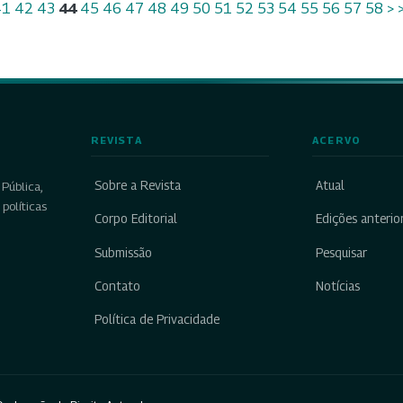
41
42
43
44
45
46
47
48
49
50
51
52
53
54
55
56
57
58
>
REVISTA
ACERVO
Sobre a Revista
Atual
Pública,
políticas
Corpo Editorial
Edições anterio
Submissão
Pesquisar
Contato
Notícias
Política de Privacidade