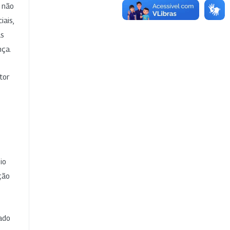
e não
iais,
as
nça.
tor
io
ção
cado