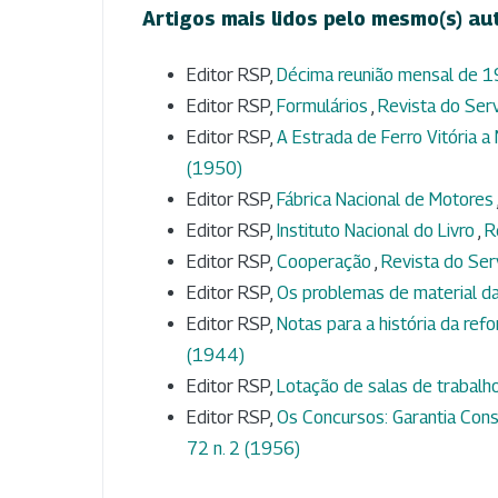
Artigos mais lidos pelo mesmo(s) au
Editor RSP,
Décima reunião mensal de 
Editor RSP,
Formulários
,
Revista do Serv
Editor RSP,
A Estrada de Ferro Vitória a
(1950)
Editor RSP,
Fábrica Nacional de Motores
Editor RSP,
Instituto Nacional do Livro
,
R
Editor RSP,
Cooperação
,
Revista do Serv
Editor RSP,
Os problemas de material da
Editor RSP,
Notas para a história da ref
(1944)
Editor RSP,
Lotação de salas de trabalh
Editor RSP,
Os Concursos: Garantia Const
72 n. 2 (1956)