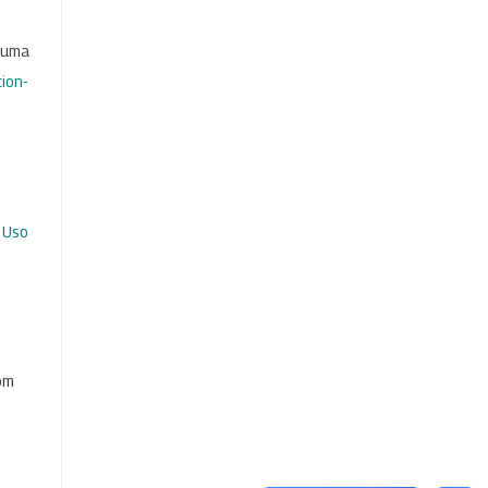
b uma
ion-
 Uso
com