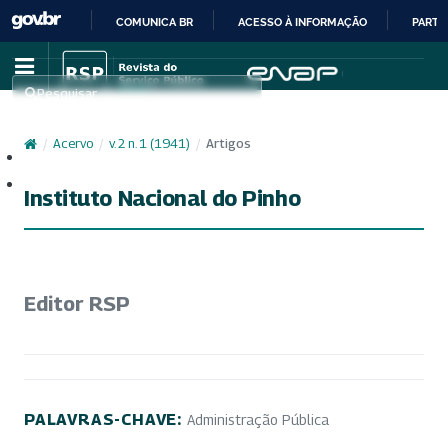
COMUNICA BR
ACESSO À INFORMAÇÃO
PARTI
IR
PARA
Pesquisar
O
CONTEÚDO
/
Acervo
/
v. 2 n. 1 (1941)
/
Artigos
Cadastro
Acesso
Instituto Nacional do Pinho
Editor RSP
PALAVRAS-CHAVE:
Administração Pública