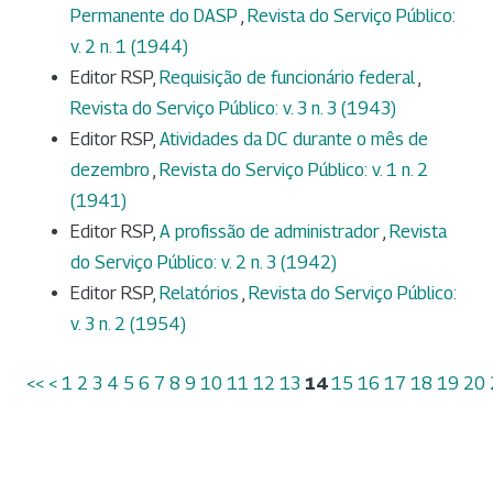
Permanente do DASP
,
Revista do Serviço Público:
v. 2 n. 1 (1944)
Editor RSP,
Requisição de funcionário federal
,
Revista do Serviço Público: v. 3 n. 3 (1943)
Editor RSP,
Atividades da DC durante o mês de
dezembro
,
Revista do Serviço Público: v. 1 n. 2
(1941)
Editor RSP,
A profissão de administrador
,
Revista
do Serviço Público: v. 2 n. 3 (1942)
Editor RSP,
Relatórios
,
Revista do Serviço Público:
v. 3 n. 2 (1954)
<<
<
1
2
3
4
5
6
7
8
9
10
11
12
13
14
15
16
17
18
19
20