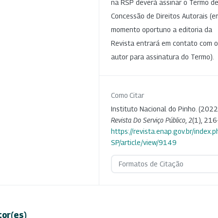
na RSP deverá assinar o Termo d
Concessão de Direitos Autorais (e
momento oportuno a editoria da
Revista entrará em contato com o
autor para assinatura do Termo).
Como Citar
Instituto Nacional do Pinho. (2022
Revista Do Serviço Público
,
2
(1), 216
https://revista.enap.gov.br/index.p
SP/article/view/9149
Formatos de Citação
tor(es)