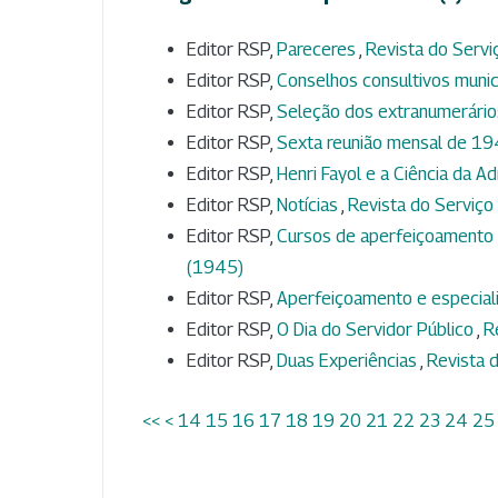
Editor RSP,
Pareceres
,
Revista do Serviç
Editor RSP,
Conselhos consultivos munic
Editor RSP,
Seleção dos extranumerári
Editor RSP,
Sexta reunião mensal de 1
Editor RSP,
Henri Fayol e a Ciência da A
Editor RSP,
Notícias
,
Revista do Serviço 
Editor RSP,
Cursos de aperfeiçoamento 
(1945)
Editor RSP,
Aperfeiçoamento e especial
Editor RSP,
O Dia do Servidor Público
,
R
Editor RSP,
Duas Experiências
,
Revista d
<<
<
14
15
16
17
18
19
20
21
22
23
24
25