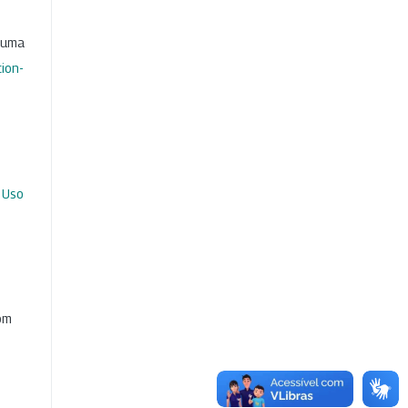
b uma
ion-
 Uso
com