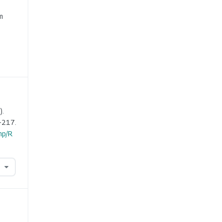
e
m
).
-217.
hp/R