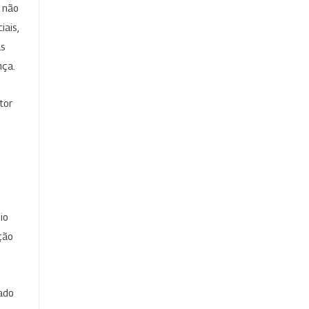
e não
iais,
as
nça.
tor
io
ção
cado