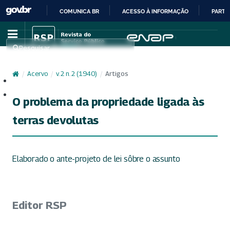
COMUNICA BR
ACESSO À INFORMAÇÃO
PARTI
IR
PARA
Pesquisar
O
CONTEÚDO
/
Acervo
/
v. 2 n. 2 (1940)
/
Artigos
Cadastro
Acesso
O problema da propriedade ligada às
terras devolutas
Elaborado o ante-projeto de lei sôbre o assunto
Editor RSP