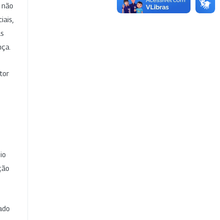
e não
iais,
as
nça.
tor
io
ção
cado