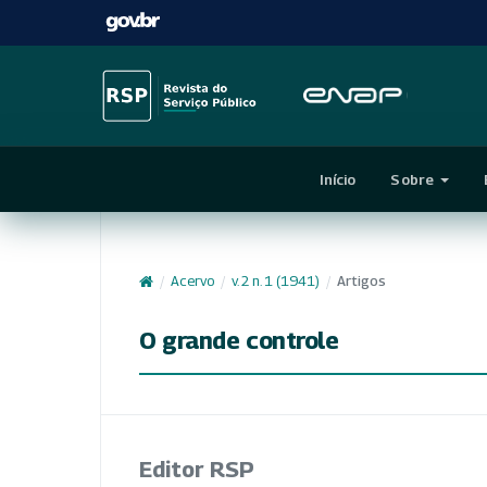
Início
Sobre
/
Acervo
/
v. 2 n. 1 (1941)
/
Artigos
O grande controle
Editor RSP