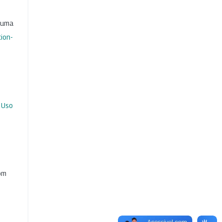
b uma
ion-
 Uso
com