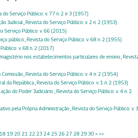
a do Serviço Público: v. 77 n. 2 e 3 (1957)
ção Judicial
,
Revista do Serviço Público: v. 2 n. 2 (1953)
o Serviço Público: v. 66 (2015)
viço público
,
Revista do Serviço Público: v. 68 n. 2 (1955)
Público: v. 68 n. 2 (2017)
magistério nos estabelecimentos particulares de ensino
,
Revist
m Comissão
,
Revista do Serviço Público: v. 4 n. 2 (1954)
ral da República
,
Revista do Serviço Público: v. 1 n. 2 (1953)
 ação do Poder Judiciário.
,
Revista do Serviço Público: v. 4 n. 2
tivo pela Própria Administração
,
Revista do Serviço Público: v. 3
18
19
20
21
22
23
24
25
26
27
28
29
30
>
>>