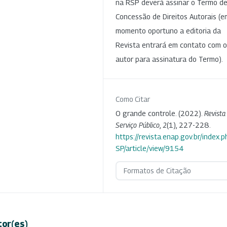
na RSP deverá assinar o Termo d
Concessão de Direitos Autorais (e
momento oportuno a editoria da
Revista entrará em contato com o
autor para assinatura do Termo).
Como Citar
O grande controle. (2022).
Revista
Serviço Público
,
2
(1), 227-228.
https://revista.enap.gov.br/index.p
SP/article/view/9154
Formatos de Citação
tor(es)