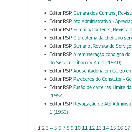
Editor RSP,
Câmara dos Comuns
,
Revist
Editor RSP,
Ato Administrativo - Aprecia
Editor RSP,
Sumário/Contents
,
Revista d
Editor RSP,
O problema da chefia no ser
Editor RSP,
Sumário
,
Revista do Serviço 
Editor RSP,
A remuneração condigna do 
do Serviço Público: v. 4 n. 1 (1940)
Editor RSP,
Aposentadoria em Cargo e
Editor RSP,
Pareceres do Consultor - Ge
Editor RSP,
Fusão de carreiras. Limite da
(1954)
Editor RSP,
Revogação de Ato Administra
1 (1953)
1
2
3
4
5
6
7
8
9
10
11
12
13
14
15
16
17