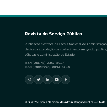
Revista do Serviço Público
Publicação científica da Escola Nacional de Administração 
dedicada à produção de conhecimento em gestão pública, 
públicas e administração do Estado.
ISSN (ONLINE): 2357-8017
ISSN (IMPRESSO): 0034-9240
© %2026 Escola Nacional de Administração Pública — ENAP. D