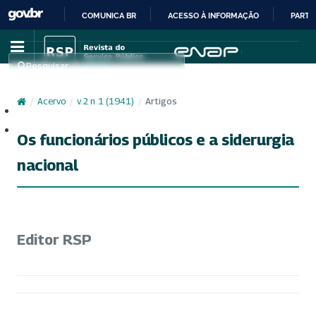
COMUNICA BR
ACESSO À INFORMAÇÃO
PARTI
IR
PARA
Pesquisar
O
CONTEÚDO
/
Acervo
/
v. 2 n. 1 (1941)
/
Artigos
Cadastro
Acesso
Os funcionários públicos e a siderurgia
nacional
Editor RSP