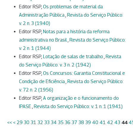
Editor RSP,
Os problemas de material da
Administração Pública
,
Revista do Serviço Público:
v. 2 n. 3 (1940)
Editor RSP,
Notas para a história da reforma
administrativa no Brasil
,
Revista do Serviço Público:
v. 2 n. 1 (1944)
Editor RSP,
Lotação de salas de trabalho
,
Revista
do Serviço Público: v. 3 n. 2 (1942)
Editor RSP,
Os Concursos: Garantia Constitucional e
Condição de Eficiência
,
Revista do Serviço Público:
v. 72 n. 2 (1956)
Editor RSP,
A organização e o funcionamento do
IPASE
,
Revista do Serviço Público: v. 1 n. 1 (1941)
<<
<
29
30
31
32
33
34
35
36
37
38
39
40
41
42
43
44
4