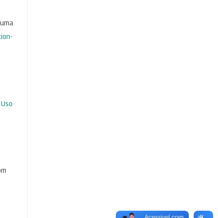
b uma
ion-
 Uso
com