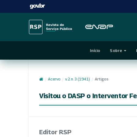
Início
Sobre
/
Acervo
/
v. 2 n. 3 (1941)
/
Artigos
Visitou o DASP o Interventor F
Editor RSP