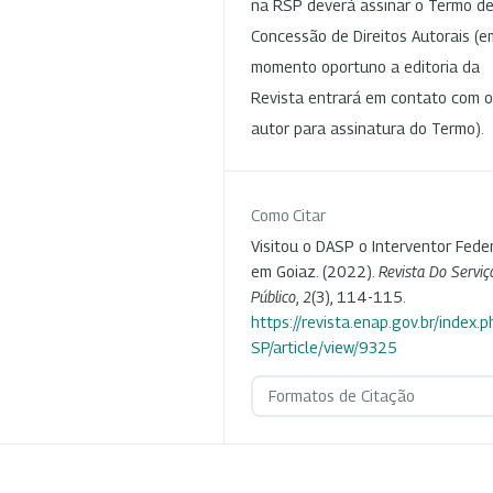
na RSP deverá assinar o Termo d
Concessão de Direitos Autorais (e
momento oportuno a editoria da
Revista entrará em contato com o
autor para assinatura do Termo).
Como Citar
Visitou o DASP o Interventor Fede
em Goiaz. (2022).
Revista Do Serviç
Público
,
2
(3), 114-115.
https://revista.enap.gov.br/index.p
SP/article/view/9325
Formatos de Citação