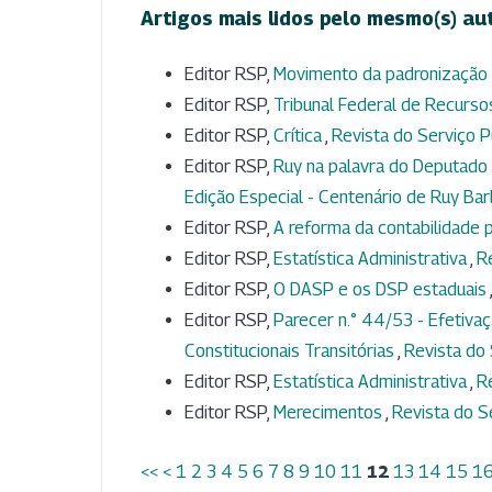
Artigos mais lidos pelo mesmo(s) au
Editor RSP,
Movimento da padronização 
Editor RSP,
Tribunal Federal de Recurs
Editor RSP,
Crítica
,
Revista do Serviço Pú
Editor RSP,
Ruy na palavra do Deputado
Edição Especial - Centenário de Ruy Ba
Editor RSP,
A reforma da contabilidade p
Editor RSP,
Estatística Administrativa
,
Re
Editor RSP,
O DASP e os DSP estaduais
Editor RSP,
Parecer n.° 44/53 - Efetivaç
Constitucionais Transitórias
,
Revista do 
Editor RSP,
Estatística Administrativa
,
Re
Editor RSP,
Merecimentos
,
Revista do Se
<<
<
1
2
3
4
5
6
7
8
9
10
11
12
13
14
15
1