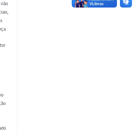
e não
iais,
as
nça.
tor
io
ção
cado