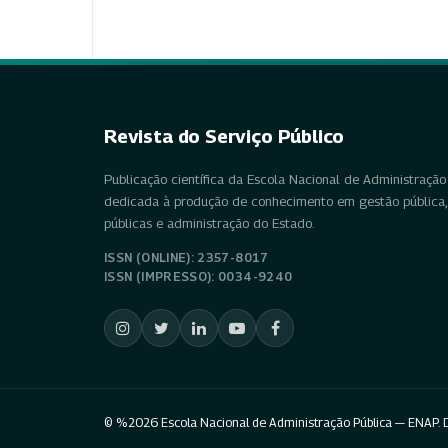
Revista do Serviço Público
Publicação científica da Escola Nacional de Administração 
dedicada à produção de conhecimento em gestão pública, 
públicas e administração do Estado.
ISSN (ONLINE): 2357-8017
ISSN (IMPRESSO): 0034-9240
© %2026 Escola Nacional de Administração Pública — ENAP. D