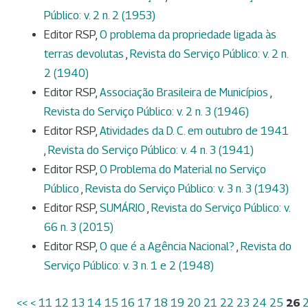
Público: v. 2 n. 2 (1953)
Editor RSP,
O problema da propriedade ligada às
terras devolutas
,
Revista do Serviço Público: v. 2 n.
2 (1940)
Editor RSP,
Associação Brasileira de Municípios
,
Revista do Serviço Público: v. 2 n. 3 (1946)
Editor RSP,
Atividades da D. C. em outubro de 1941
,
Revista do Serviço Público: v. 4 n. 3 (1941)
Editor RSP,
O Problema do Material no Serviço
Público
,
Revista do Serviço Público: v. 3 n. 3 (1943)
Editor RSP,
SUMÁRIO
,
Revista do Serviço Público: v.
66 n. 3 (2015)
Editor RSP,
O que é a Agência Nacional?
,
Revista do
Serviço Público: v. 3 n. 1 e 2 (1948)
<<
<
11
12
13
14
15
16
17
18
19
20
21
22
23
24
25
26