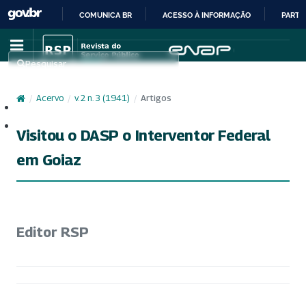
COMUNICA BR
ACESSO À INFORMAÇÃO
PARTI
IR
PARA
Pesquisar
O
CONTEÚDO
/
Acervo
/
v. 2 n. 3 (1941)
/
Artigos
Cadastro
Acesso
Visitou o DASP o Interventor Federal
em Goiaz
Editor RSP