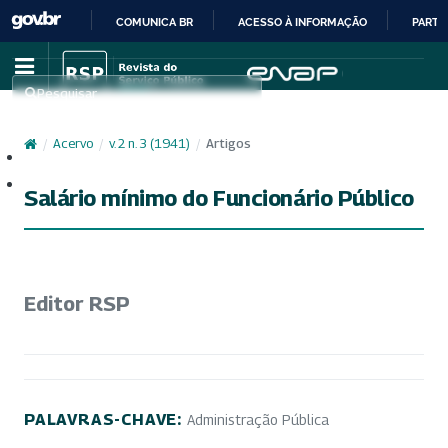
COMUNICA BR
ACESSO À INFORMAÇÃO
PARTI
IR
PARA
Pesquisar
O
CONTEÚDO
/
Acervo
/
v. 2 n. 3 (1941)
/
Artigos
Cadastro
Acesso
Salário mínimo do Funcionário Público
Editor RSP
PALAVRAS-CHAVE:
Administração Pública