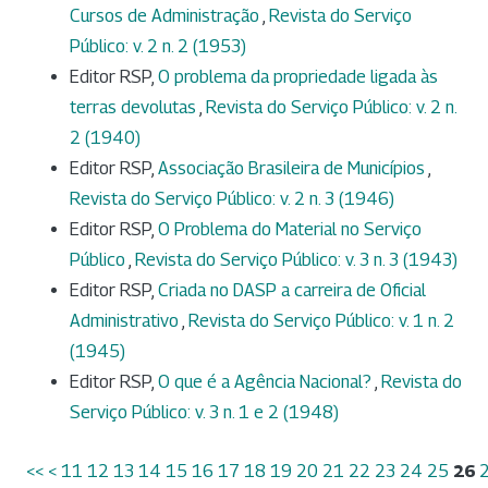
Cursos de Administração
,
Revista do Serviço
Público: v. 2 n. 2 (1953)
Editor RSP,
O problema da propriedade ligada às
terras devolutas
,
Revista do Serviço Público: v. 2 n.
2 (1940)
Editor RSP,
Associação Brasileira de Municípios
,
Revista do Serviço Público: v. 2 n. 3 (1946)
Editor RSP,
O Problema do Material no Serviço
Público
,
Revista do Serviço Público: v. 3 n. 3 (1943)
Editor RSP,
Criada no DASP a carreira de Oficial
Administrativo
,
Revista do Serviço Público: v. 1 n. 2
(1945)
Editor RSP,
O que é a Agência Nacional?
,
Revista do
Serviço Público: v. 3 n. 1 e 2 (1948)
<<
<
11
12
13
14
15
16
17
18
19
20
21
22
23
24
25
26