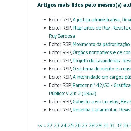
Artigos mais lidos pelo mesmo(s) au
Editor RSP,
A justiça administrativa
,
Revi
Editor RSP,
Flagrantes de Ruy
,
Revista d
Ruy Barbosa
Editor RSP,
Movimento da padronização 
Editor RSP,
Órgãos normativos e de con
Editor RSP,
Projeto de Lavanderias
,
Revi
Editor RSP,
O sistema de mérito e o ens
Editor RSP,
A interinidade em cargos pú
Editor RSP,
Parecer n.° 42/53 - Gratific
Público: v. 2 n. 3 (1953)
Editor RSP,
Cobertura em lamelas
,
Revis
Editor RSP,
Resenha Parlamentar
,
Revis
<<
<
22
23
24
25
26
27
28
29
30
31
32
33