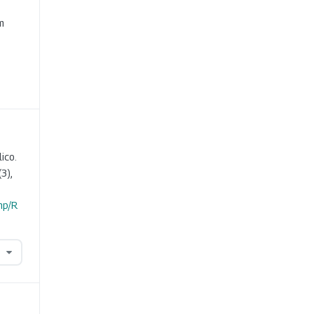
e
m
ico.
(3),
hp/R