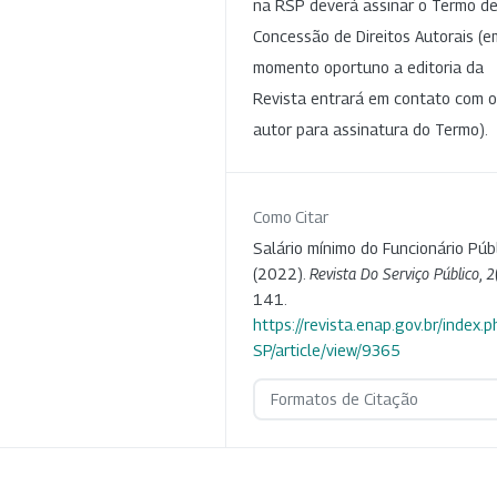
na RSP deverá assinar o Termo d
Concessão de Direitos Autorais (e
momento oportuno a editoria da
Revista entrará em contato com o
autor para assinatura do Termo).
Como Citar
Salário mínimo do Funcionário Públ
(2022).
Revista Do Serviço Público
,
2
141.
https://revista.enap.gov.br/index.p
SP/article/view/9365
Formatos de Citação