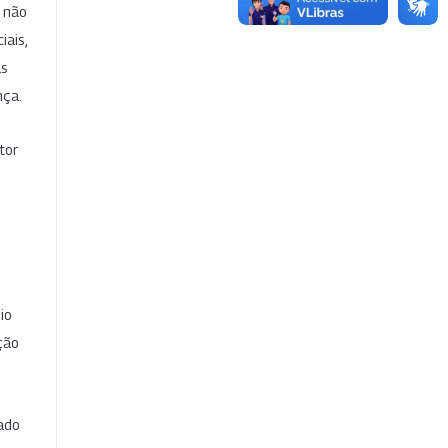
e não
iais,
as
nça.
tor
io
ção
cado