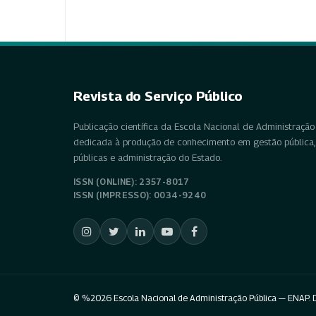
Revista do Serviço Público
Publicação científica da Escola Nacional de Administração 
dedicada à produção de conhecimento em gestão pública, 
públicas e administração do Estado.
ISSN (ONLINE): 2357-8017
ISSN (IMPRESSO): 0034-9240
© %2026 Escola Nacional de Administração Pública — ENAP. D