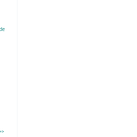
 de
>>