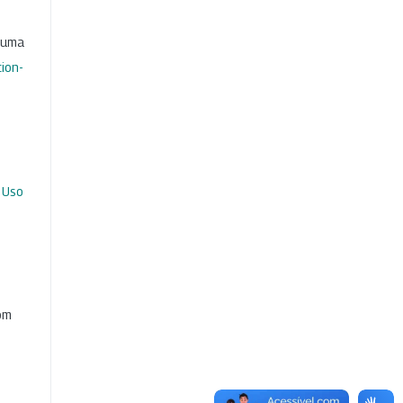
b uma
ion-
 Uso
com