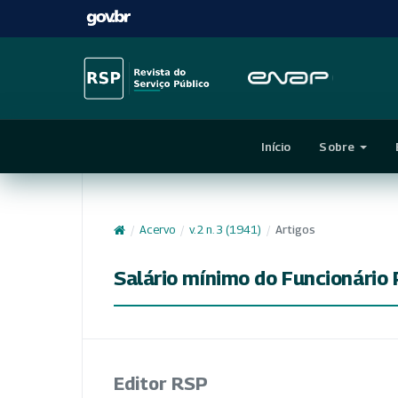
Início
Sobre
/
Acervo
/
v. 2 n. 3 (1941)
/
Artigos
Salário mínimo do Funcionário 
Editor RSP