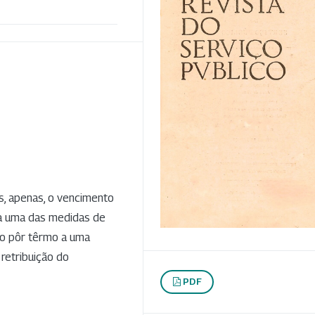
s, apenas, o vencimento
ssa uma das medidas de
io pôr têrmo a uma
retribuição do
PDF