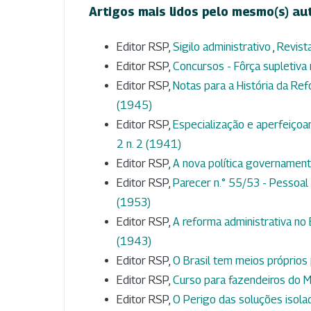
Artigos mais lidos pelo mesmo(s) au
Editor RSP,
Sigilo administrativo
,
Revista
Editor RSP,
Concursos - Fôrça supletiva
Editor RSP,
Notas para a História da Ref
(1945)
Editor RSP,
Especialização e aperfeiçoa
2 n. 2 (1941)
Editor RSP,
A nova política governamen
Editor RSP,
Parecer n.° 55/53 - Pessoal 
(1953)
Editor RSP,
A reforma administrativa no
(1943)
Editor RSP,
O Brasil tem meios próprios
Editor RSP,
Curso para fazendeiros do Mi
Editor RSP,
O Perigo das soluções isol