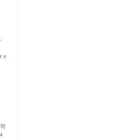
1
 v.
49)
 4