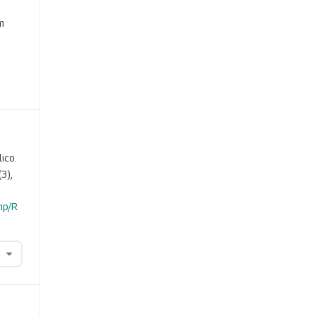
e
m
ico.
(3),
hp/R