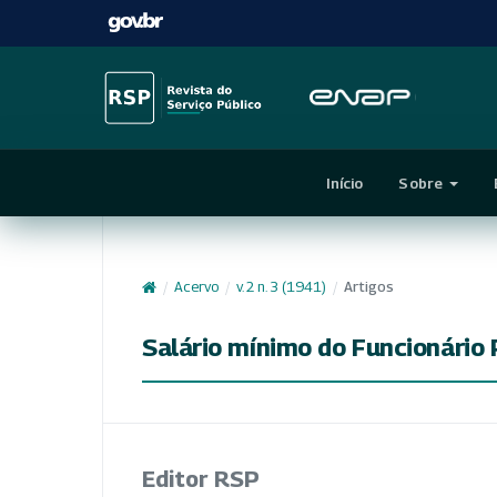
Início
Sobre
/
Acervo
/
v. 2 n. 3 (1941)
/
Artigos
Salário mínimo do Funcionário 
Editor RSP