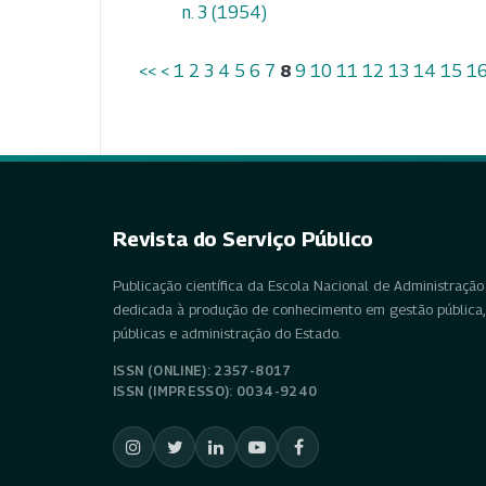
n. 3 (1954)
<<
<
1
2
3
4
5
6
7
8
9
10
11
12
13
14
15
1
Revista do Serviço Público
Publicação científica da Escola Nacional de Administração 
dedicada à produção de conhecimento em gestão pública, 
públicas e administração do Estado.
ISSN (ONLINE): 2357-8017
ISSN (IMPRESSO): 0034-9240