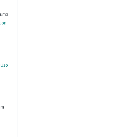
b uma
ion-
 Uso
com