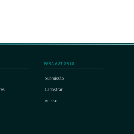
PARA AUTORES
Submissão
res
Cadastrar
Acesso