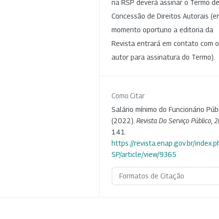
na RSP deverá assinar o Termo d
Concessão de Direitos Autorais (e
momento oportuno a editoria da
Revista entrará em contato com o
autor para assinatura do Termo).
Como Citar
Salário mínimo do Funcionário Públ
(2022).
Revista Do Serviço Público
,
2
141.
https://revista.enap.gov.br/index.p
SP/article/view/9365
Formatos de Citação