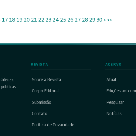
6
17
18
19
20
21
22
23
24
25
26
27
28
29
30
>
>>
REVISTA
ACERVO
Sobre a Revista
Atual
Pública,
políticas
Corpo Editorial
Edições anterio
Submissão
Pesquisar
Contato
Notícias
Política de Privacidade