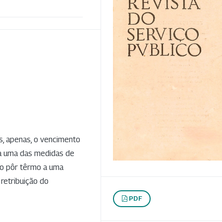
s, apenas, o vencimento
ssa uma das medidas de
io pôr têrmo a uma
retribuição do
PDF