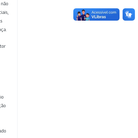
e não
iais,
as
nça.
tor
io
ção
cado