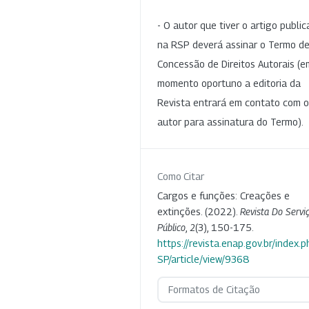
- O autor que tiver o artigo publi
na RSP deverá assinar o Termo d
Concessão de Direitos Autorais (e
momento oportuno a editoria da
Revista entrará em contato com o
autor para assinatura do Termo).
Como Citar
Cargos e funções: Creações e
extinções. (2022).
Revista Do Servi
Público
,
2
(3), 150-175.
https://revista.enap.gov.br/index.p
SP/article/view/9368
Formatos de Citação