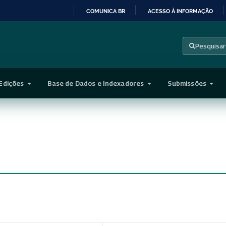
COMUNICA BR
ACESSO À INFORMAÇÃO
IR
PARA
Pesquisar
O
CONTEÚDO
Edições
Base de Dados e Indexadores
Submissões