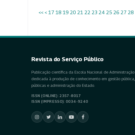
<<
<
17
18
19
20
21
22
23
24
25
26
27
28
Revista do Serviço Público
Publicação científica da Escola Nacional de Administração 
dedicada à produção de conhecimento em gestão pública, 
públicas e administração do Estado.
ISSN (ONLINE): 2357-8017
ISSN (IMPRESSO): 0034-9240