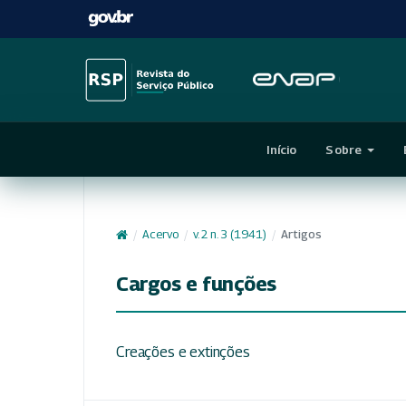
Início
Sobre
/
Acervo
/
v. 2 n. 3 (1941)
/
Artigos
Cargos e funções
Creações e extinções