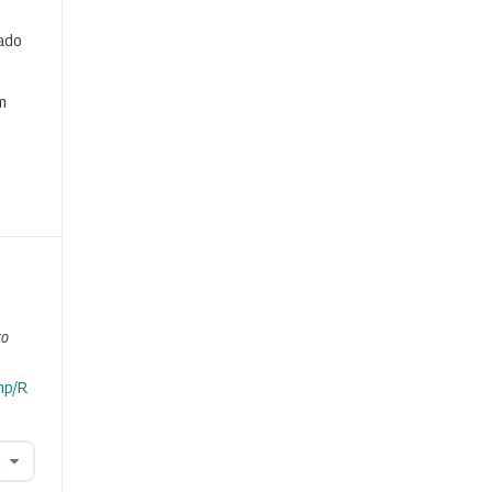
cado
e
m
ço
hp/R