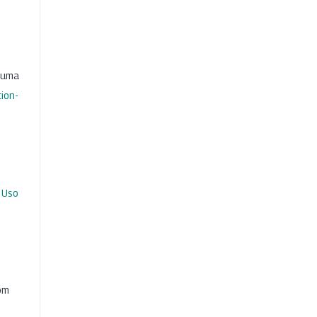
b uma
ion-
 Uso
com