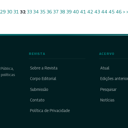
29
30
31
32
33
34
35
36
37
38
39
40
41
42
43
44
45
46
>
REVISTA
ACERVO
Sobre a Revista
Atual
Pública,
políticas
Corpo Editorial
Edições anterio
Submissão
Pesquisar
Contato
Notícias
Política de Privacidade