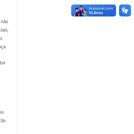
e não
iais,
as
nça.
tor
io
ção