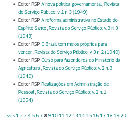
Editor RSP,
A nova política governamental
,
Revista
do Serviço Público: v. 1 n. 3 (1949)
Editor RSP,
A reforma administrativa no Estado do
Espírito Santo
,
Revista do Serviço Público: v. 3 n. 3
(1943)
Editor RSP,
O Brasil tem meios próprios para
vencer
,
Revista do Serviço Público: v. 3 n. 2 (1949)
Editor RSP,
Curso para fazendeiros do Ministério da
Agricultura
,
Revista do Serviço Público: v. 2 n. 3
(1949)
Editor RSP,
Realizações em Administração de
Pessoal
,
Revista do Serviço Público: v. 2 n. 1
(1954)
<<
<
1
2
3
4
5
6
7
8
9
10
11
12
13
14
15
16
17
18
19
20