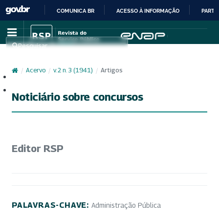
COMUNICA BR
ACESSO À INFORMAÇÃO
PARTI
IR
PARA
Pesquisar
O
CONTEÚDO
/
Acervo
/
v. 2 n. 3 (1941)
/
Artigos
Cadastro
Acesso
Noticiário sobre concursos
Editor RSP
PALAVRAS-CHAVE:
Administração Pública