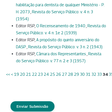
habilitação para dentista de qualquer Ministério - P.
H. 2073
,
Revista do Serviço Público: v. 4 n. 3
(1954)
Editor RSP,
O Recenseamento de 1940
,
Revista do
Serviço Público: v. 4 n. 1e 2 (1939)
Editor RSP,
A propósito do quinto aniversário do
DASP
,
Revista do Serviço Público: v. 3 n. 2 (1943)
Editor RSP,
Câmara dos Representantes
,
Revista
do Serviço Público: v. 77 n. 2 e 3 (1957)
<<
<
19
20
21
22
23
24
25
26
27
28
29
30
31
32
33
34
3
Enviar Submissão