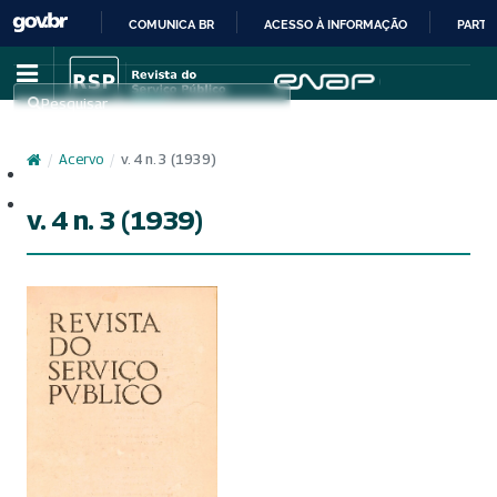
COMUNICA BR
ACESSO À INFORMAÇÃO
PARTI
IR
PARA
Pesquisar
O
CONTEÚDO
/
Acervo
/
v. 4 n. 3 (1939)
Cadastro
Acesso
v. 4 n. 3 (1939)