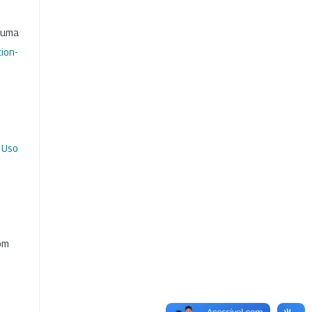
b uma
ion-
 Uso
com