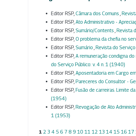
Editor RSP,
Câmara dos Comuns
,
Revist
Editor RSP,
Ato Administrativo - Aprecia
Editor RSP,
Sumário/Contents
,
Revista d
Editor RSP,
O problema da chefia no ser
Editor RSP,
Sumário
,
Revista do Serviço 
Editor RSP,
A remuneração condigna do 
do Serviço Público: v. 4 n. 1 (1940)
Editor RSP,
Aposentadoria em Cargo e
Editor RSP,
Pareceres do Consultor - Ge
Editor RSP,
Fusão de carreiras. Limite da
(1954)
Editor RSP,
Revogação de Ato Administra
1 (1953)
1
2
3
4
5
6
7
8
9
10
11
12
13
14
15
16
17