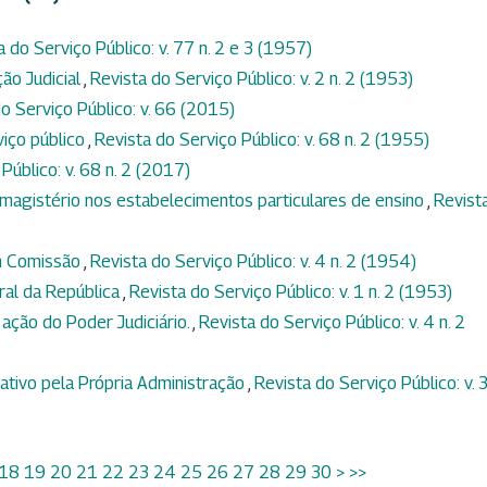
a do Serviço Público: v. 77 n. 2 e 3 (1957)
ção Judicial
,
Revista do Serviço Público: v. 2 n. 2 (1953)
o Serviço Público: v. 66 (2015)
viço público
,
Revista do Serviço Público: v. 68 n. 2 (1955)
Público: v. 68 n. 2 (2017)
magistério nos estabelecimentos particulares de ensino
,
Revist
m Comissão
,
Revista do Serviço Público: v. 4 n. 2 (1954)
ral da República
,
Revista do Serviço Público: v. 1 n. 2 (1953)
 ação do Poder Judiciário.
,
Revista do Serviço Público: v. 4 n. 2
tivo pela Própria Administração
,
Revista do Serviço Público: v. 3
18
19
20
21
22
23
24
25
26
27
28
29
30
>
>>