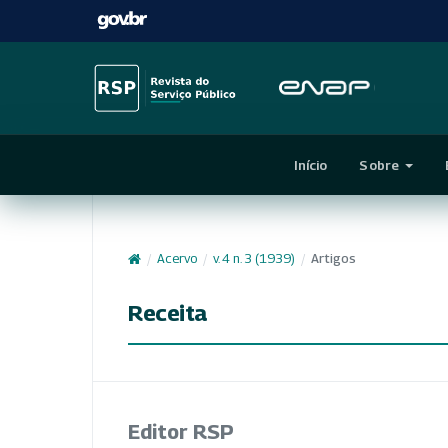
Início
Sobre
/
Acervo
/
v. 4 n. 3 (1939)
/
Artigos
Receita
Editor RSP