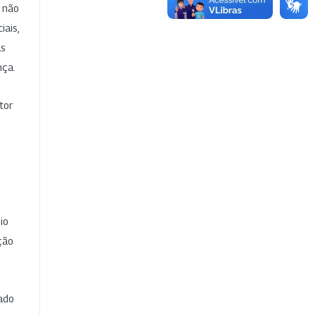
e não
iais,
as
nça.
tor
io
ção
cado