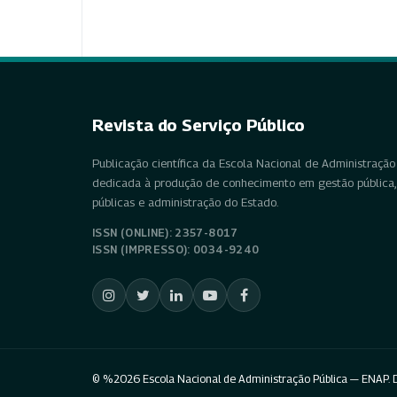
Revista do Serviço Público
Publicação científica da Escola Nacional de Administração 
dedicada à produção de conhecimento em gestão pública, 
públicas e administração do Estado.
ISSN (ONLINE): 2357-8017
ISSN (IMPRESSO): 0034-9240
© %2026 Escola Nacional de Administração Pública — ENAP. D