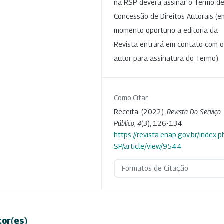
na RSP deverá assinar o Termo d
Concessão de Direitos Autorais (e
momento oportuno a editoria da
Revista entrará em contato com o
autor para assinatura do Termo).
Como Citar
Receita. (2022).
Revista Do Serviço
Público
,
4
(3), 126-134.
https://revista.enap.gov.br/index.p
SP/article/view/9544
Formatos de Citação
tor(es)