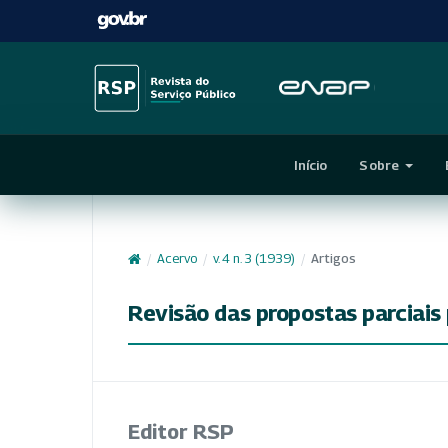
Início
Sobre
/
Acervo
/
v. 4 n. 3 (1939)
/
Artigos
Revisão das propostas parciais
Editor RSP