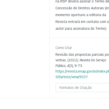
na RSP deverá assinar o Termo d
Concessão de Direitos Autorais (e
momento oportuno a editoria da
Revista entrará em contato com o
autor para assinatura do Termo).
Como Citar
Revisão das propostas parciais po
verbas. (2022).
Revista Do Serviço
Público
,
4
(3), 9-73.
https://revista.enap.gov.br/index.p
SP/article/view/9537
Formatos de Citação