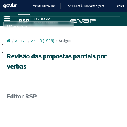
COMUNICA BR
ACESSO À INFORMAÇÃO
PARTI
IR
PARA
Pesquisar
O
CONTEÚDO
/
Acervo
/
v. 4 n. 3 (1939)
/
Artigos
Cadastro
Acesso
Revisão das propostas parciais por
verbas
Editor RSP