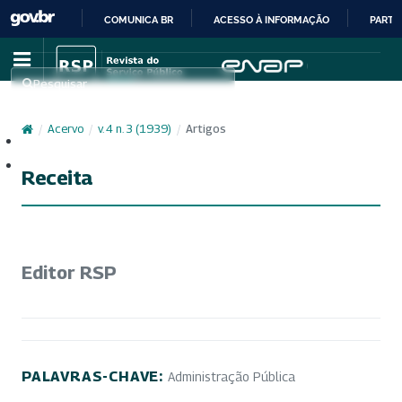
COMUNICA BR
ACESSO À INFORMAÇÃO
PARTI
IR
PARA
Pesquisar
O
CONTEÚDO
/
Acervo
/
v. 4 n. 3 (1939)
/
Artigos
Cadastro
Acesso
Receita
Editor RSP
PALAVRAS-CHAVE:
Administração Pública