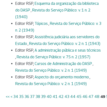
Editor RSP,
Esquema da organização da biblioteca
do DASP
,
Revista do Serviço Público: v. 1 n. 2
(1940)
Editor RSP,
Tópicos
,
Revista do Serviço Público: v. 3
n. 2 (1949)
Editor RSP,
Assistência judiciária aos servidores do
Estado
,
Revista do Serviço Público: v. 2 n. 1 (1943)
Editor RSP,
A administração pública e seus técnicos
,
Revista do Serviço Público: v. 75 n. 2 (1957)
Editor RSP,
Cursos de Administração do DASP
,
Revista do Serviço Público: v. 2 n. 1 (1949)
Editor RSP,
Aspecto do orçamento moderno
,
Revista do Serviço Público: v. 2 n. 1 (1949)
<<
<
34
35
36
37
38
39
40
41
42
43
44
45
46
47
48
49