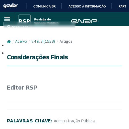
COMUNICA BR
ACESSO À INFORMAÇÃO
PARTI
IR
PARA
Pesquisar
O
CONTEÚDO
/
Acervo
/
v. 4 n. 3 (1939)
/
Artigos
Cadastro
Acesso
Considerações Finais
Editor RSP
PALAVRAS-CHAVE:
Administração Pública