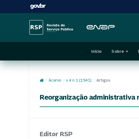
Início
Sobre
/
Acervo
/
v. 4 n. 1 (1941)
/
Artigos
Reorganização administrativa 
Editor RSP