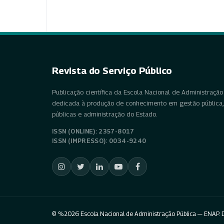
Revista do Serviço Público
Publicação científica da Escola Nacional de Administração 
dedicada à produção de conhecimento em gestão pública, 
públicas e administração do Estado.
ISSN (ONLINE): 2357-8017
ISSN (IMPRESSO): 0034-9240
© %2026 Escola Nacional de Administração Pública — ENAP. D