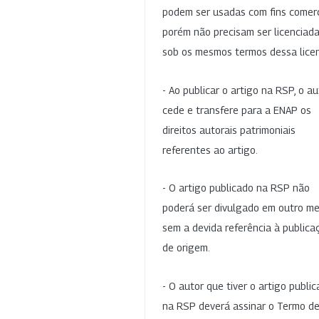
podem ser usadas com fins comerc
porém não precisam ser licenciad
sob os mesmos termos dessa lice
- Ao publicar o artigo na RSP, o au
cede e transfere para a ENAP os
direitos autorais patrimoniais
referentes ao artigo.
- O artigo publicado na RSP não
poderá ser divulgado em outro me
sem a devida referência à publica
de origem.
- O autor que tiver o artigo publi
na RSP deverá assinar o Termo d