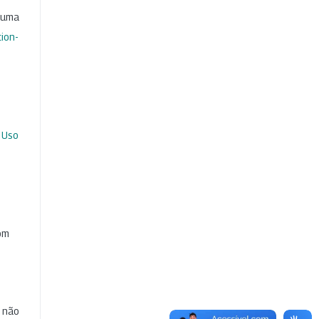
b uma
ion-
 Uso
com
e não