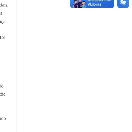
iais,
as
nça.
tor
io
ção
cado
e