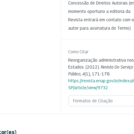
Concessão de Direitos Autorais (e
momento oportuno a editoria da
Revista entrará em contato com o
autor para assinatura do Termo).
Como Citar
Reorganização administrativa nos
Estados. (2022).
Revista Do Serviço
Público
,
4
(1), 171-178.
https://revista.enap.gov.br/index.p
SP/article/view/9732
Formatos de Citação
tor(es)