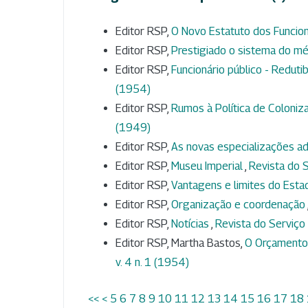
Editor RSP,
O Novo Estatuto dos Funcion
Editor RSP,
Prestigiado o sistema do mé
Editor RSP,
Funcionário público - Redut
(1954)
Editor RSP,
Rumos à Política de Coloniza
(1949)
Editor RSP,
As novas especializações ad
Editor RSP,
Museu Imperial
,
Revista do S
Editor RSP,
Vantagens e limites do Esta
Editor RSP,
Organização e coordenação
Editor RSP,
Notícias
,
Revista do Serviço P
Editor RSP, Martha Bastos,
O Orçamento
v. 4 n. 1 (1954)
<<
<
5
6
7
8
9
10
11
12
13
14
15
16
17
18