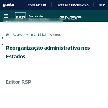
COMUNICA BR
ACESSO À INFORMAÇÃO
PARTI
IR
PARA
Pesquisar
O
CONTEÚDO
/
Acervo
/
v. 4 n. 1 (1941)
/
Artigos
Cadastro
Acesso
Reorganização administrativa nos
Estados
Editor RSP