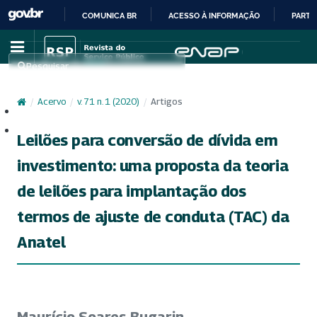
COMUNICA BR
ACESSO À INFORMAÇÃO
PARTI
IR
PARA
Pesquisar
O
CONTEÚDO
/
Acervo
/
v. 71 n. 1 (2020)
/
Artigos
Cadastro
Acesso
Leilões para conversão de dívida em
investimento: uma proposta da teoria
de leilões para implantação dos
termos de ajuste de conduta (TAC) da
Anatel
Maurício Soares Bugarin