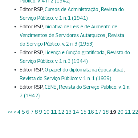
Público: v. 4 n. 2 (1942)
Editor RSP,
Cursos de Administração
,
Revista do
Serviço Público: v. 1 n. 1 (1941)
Editor RSP,
Iniciativa de Leis e de Aumento de
Vencimentos de Servidores Autárquicos
,
Revista
do Serviço Público: v. 2 n. 3 (1953)
Editor RSP,
Licença e função gratificada
,
Revista do
Serviço Público: v. 1 n. 3 (1944)
Editor RSP,
O papel do diplomata na época atual
,
Revista do Serviço Público: v. 1 n. 1 (1939)
Editor RSP,
CENE
,
Revista do Serviço Público: v. 1 n.
2 (1942)
<<
<
4
5
6
7
8
9
10
11
12
13
14
15
16
17
18
19
20
21
2