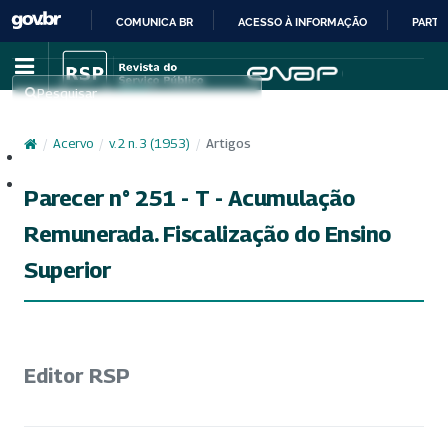
COMUNICA BR
ACESSO À INFORMAÇÃO
PARTI
IR
PARA
Pesquisar
O
CONTEÚDO
/
Acervo
/
v. 2 n. 3 (1953)
/
Artigos
Cadastro
Acesso
Parecer n° 251 - T - Acumulação
Remunerada. Fiscalização do Ensino
Superior
Editor RSP