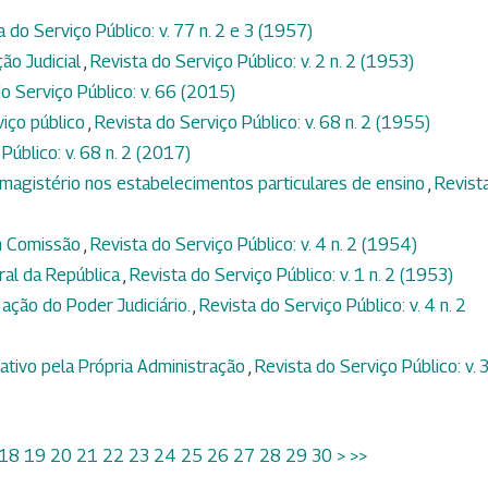
a do Serviço Público: v. 77 n. 2 e 3 (1957)
ção Judicial
,
Revista do Serviço Público: v. 2 n. 2 (1953)
o Serviço Público: v. 66 (2015)
viço público
,
Revista do Serviço Público: v. 68 n. 2 (1955)
Público: v. 68 n. 2 (2017)
magistério nos estabelecimentos particulares de ensino
,
Revist
m Comissão
,
Revista do Serviço Público: v. 4 n. 2 (1954)
ral da República
,
Revista do Serviço Público: v. 1 n. 2 (1953)
 ação do Poder Judiciário.
,
Revista do Serviço Público: v. 4 n. 2
tivo pela Própria Administração
,
Revista do Serviço Público: v. 3
18
19
20
21
22
23
24
25
26
27
28
29
30
>
>>