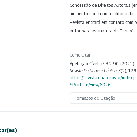
Concessão de Direitos Autorais (e
momento oportuno a editoria da
Revista entrará em contato com o
autor para assinatura do Termo).
Como Citar
Apelação Cível n.º 3.2 90. (2021).
Revista Do Serviço Público
,
3
(2), 129
https://revista.enap.gov.br/index.p
SP/article/view/6026
Formatos de Citação
tor(es)