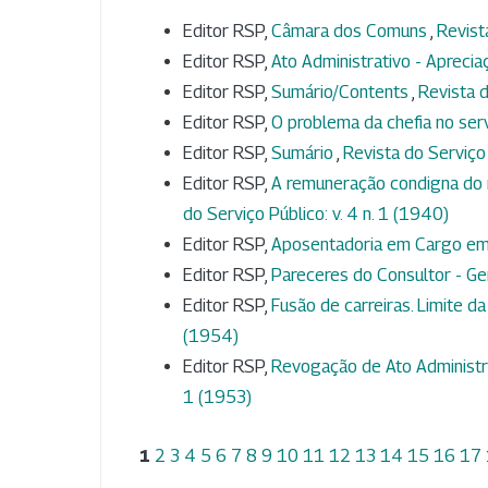
Editor RSP,
Câmara dos Comuns
,
Revist
Editor RSP,
Ato Administrativo - Aprecia
Editor RSP,
Sumário/Contents
,
Revista d
Editor RSP,
O problema da chefia no ser
Editor RSP,
Sumário
,
Revista do Serviço 
Editor RSP,
A remuneração condigna do 
do Serviço Público: v. 4 n. 1 (1940)
Editor RSP,
Aposentadoria em Cargo e
Editor RSP,
Pareceres do Consultor - Ge
Editor RSP,
Fusão de carreiras. Limite da
(1954)
Editor RSP,
Revogação de Ato Administra
1 (1953)
1
2
3
4
5
6
7
8
9
10
11
12
13
14
15
16
17