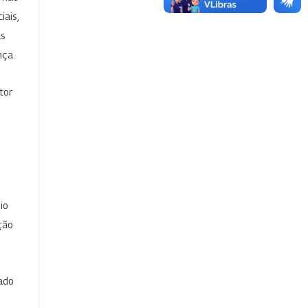
iais,
as
nça.
tor
io
ção
cado
e