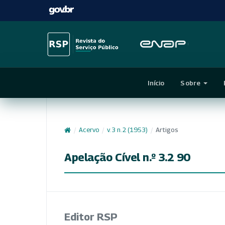
Início
Sobre
/
Acervo
/
v. 3 n. 2 (1953)
/
Artigos
Apelação Cível n.º 3.2 90
Editor RSP