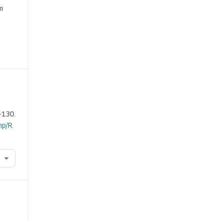
m
-130.
hp/R