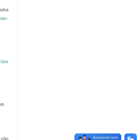
b uma
ion-
 Uso
com
e não