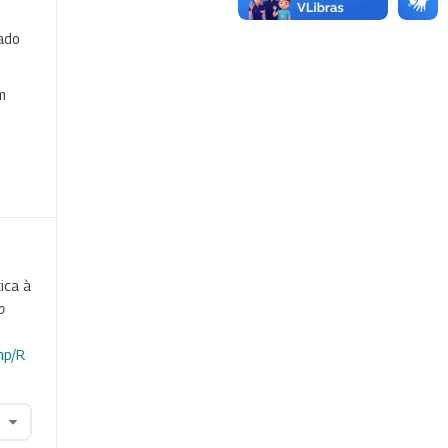
cado
e
m
ica à
o
hp/R