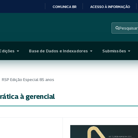
COMUNICA BR
ACESSO À INFORMAÇÃO
IR
PARA
Pesquisar
O
CONTEÚDO
Edições
Base de Dados e Indexadores
Submissões
RSP Edição Especial 85 anos
rática à gerencial