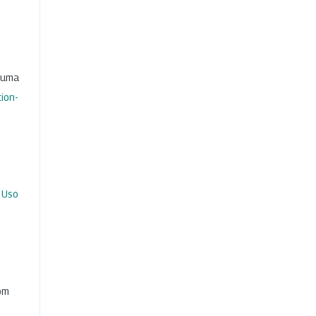
b uma
ion-
 Uso
com