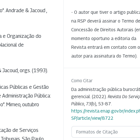
ão”. Andrade & Jacoud ,
- O autor que tiver o artigo publi
na RSP deverá assinar o Termo d
Concessão de Direitos Autorais (e
ra e Organização do
momento oportuno a editoria da
Nacional de
Revista entrará em contato com o
autor para assinatura do Termo).
 Jacoud, orgs. (1993).
Como Citar
icas Públicas e Gestão
Da administração pública burocrát
Administração Pública:
gerencial. (2022).
Revista Do Serviç
Público
,
73
(b), 53-87.
o”. Mimeo, outubro
https://revista.enap.gov.br/index.p
SP/article/view/8722
tação de Serviços
Formatos de Citação
 Tribunais, São Paulo.