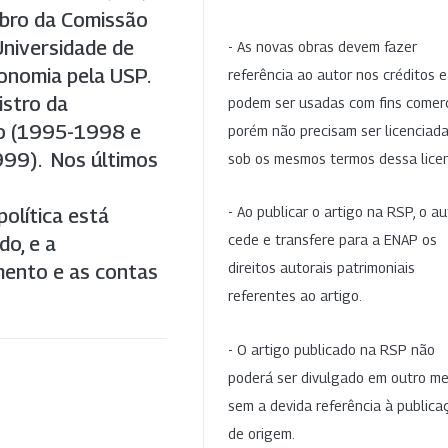
bro da Comissão
Universidade de
- As novas obras devem fazer
onomia pela USP.
referência ao autor nos créditos 
istro da
podem ser usadas com fins comerc
do (1995-1998 e
porém não precisam ser licenciad
1999). Nos últimos
sob os mesmos termos dessa lice
-
- Ao publicar o artigo na RSP, o au
olítica está
cede e transfere para a ENAP os
do, e a
direitos autorais patrimoniais
mento e as contas
referentes ao artigo.
- O artigo publicado na RSP não
poderá ser divulgado em outro me
sem a devida referência à publica
de origem.