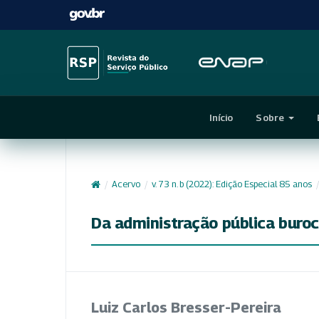
Início
Sobre
/
Acervo
/
v. 73 n. b (2022): Edição Especial 85 anos
/
Da administração pública buroc
Luiz Carlos Bresser-Pereira