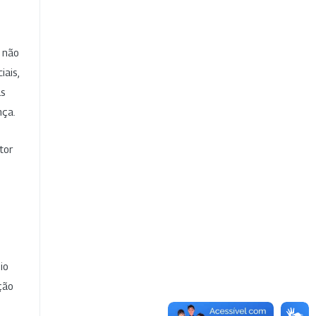
e não
iais,
as
nça.
tor
io
ção