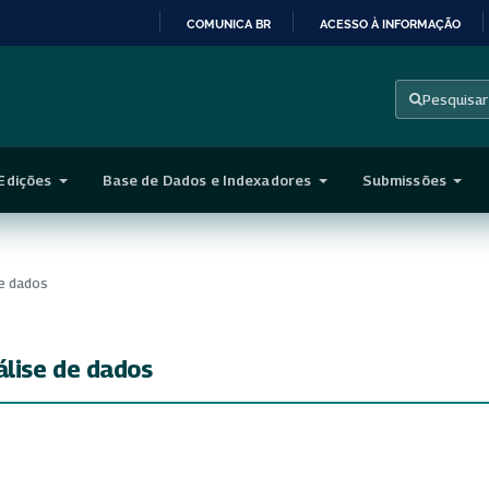
COMUNICA BR
ACESSO À INFORMAÇÃO
IR
PARA
Pesquisar
O
CONTEÚDO
Edições
Base de Dados e Indexadores
Submissões
de dados
álise de dados