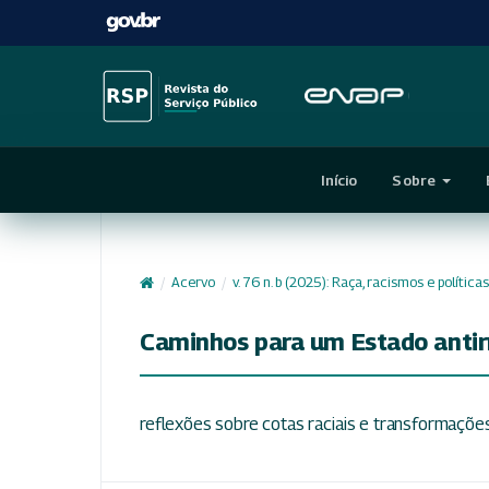
Início
Sobre
/
Acervo
/
v. 76 n. b (2025): Raça, racismos e polític
Caminhos para um Estado antir
reflexões sobre cotas raciais e transformações