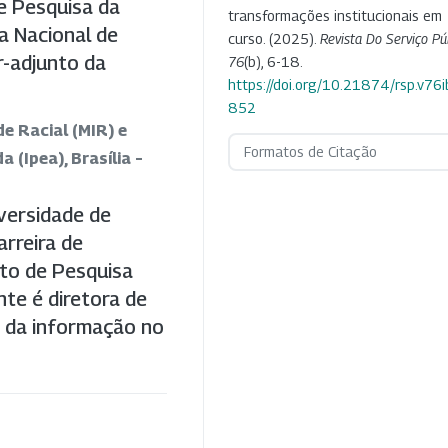
de Pesquisa da
transformações institucionais em
a Nacional de
curso. (2025).
Revista Do Serviço Pú
r-adjunto da
76
(b), 6-18.
https://doi.org/10.21874/rsp.v76i
852
de Racial (MIR) e
Formatos de Citação
 (Ipea), Brasília –
versidade de
arreira de
uto de Pesquisa
nte é diretora de
 da informação no