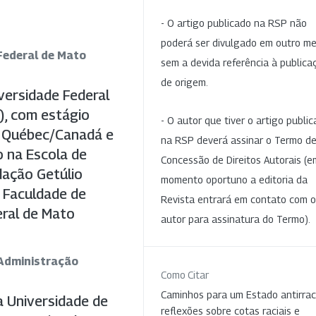
- O artigo publicado na RSP não
poderá ser divulgado em outro me
 Federal de Mato
sem a devida referência à publica
de origem.
versidade Federal
), com estágio
- O autor que tiver o artigo publi
du Québec/Canadá e
na RSP deverá assinar o Termo d
o na Escola de
Concessão de Direitos Autorais (e
dação Getúlio
momento oportuno a editoria da
 Faculdade de
Revista entrará em contato com o
eral de Mato
autor para assinatura do Termo).
 Administração
Como Citar
Caminhos para um Estado antirrac
a Universidade de
reflexões sobre cotas raciais e