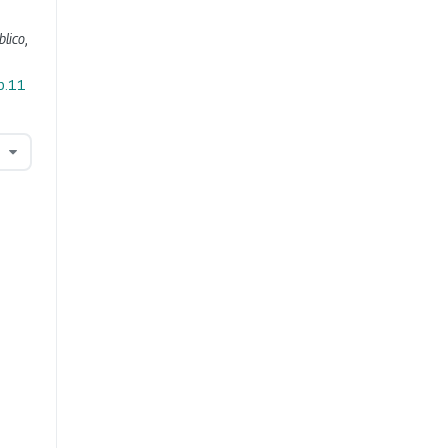
blico
,
b.11