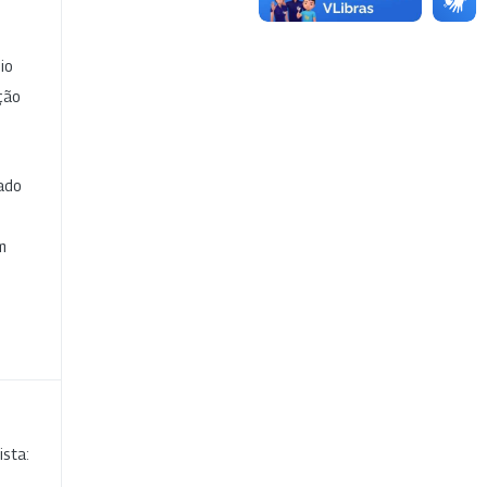
io
ção
cado
e
m
ista: