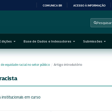
COMUNICA BR
ACESSO À INFORMAÇÃO
IR
PARA
Pesquisar
O
CONTEÚDO
Edições
Base de Dados e Indexadores
Submissões
as de equidade racial no setor público
/
Artigo introdutório
racista
 institucionais em curso