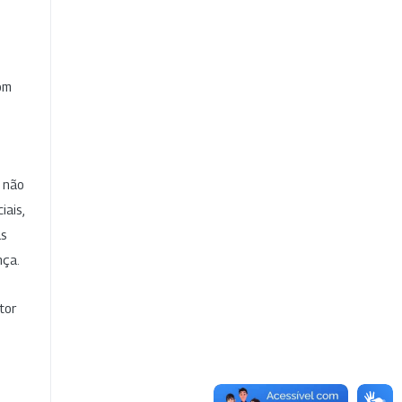
com
e não
iais,
as
nça.
tor