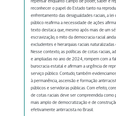
repensar enquanto campo de poder, saber e rep
reconhecer o papel do Estado tanto na reprod
enfrentamento das desigualdades raciais, a lei 
público reafirma a necessidade de ações afirm
texto destaca que, mesmo após mais de um séc
escravização, o mito da democracia racial ainda
excludentes e hierarquias raciais naturalizadas 
Nesse contexto, as políticas de cotas raciais,
e ampliadas no ano de 2024, rompem com a fal
burocracia estatal e afirmam a urgência de rep
serviço público. Contudo, também evidenciamos
à permanência, ascensão e formação antirracis
públicos e servidoras públicas. Com efeito, con
de cotas raciais deve ser compreendida como 
mais amplo de democratização e de construçã
efetivamente antirracista no Brasil.