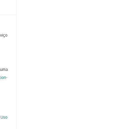
viço
b uma
ion-
 Uso