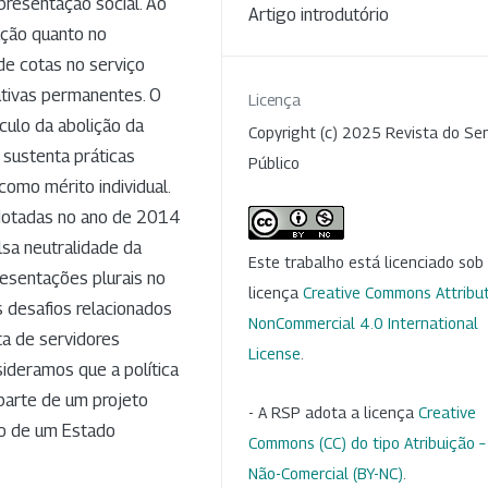
resentação social. Ao
Artigo introdutório
ução quanto no
de cotas no serviço
ativas permanentes. O
Licença
ulo da abolição da
Copyright (c) 2025 Revista do Ser
 sustenta práticas
Público
como mérito individual.
 adotadas no ano de 2014
sa neutralidade da
Este trabalho está licenciado so
resentações plurais no
licença
Creative Commons Attribut
 desafios relacionados
NonCommercial 4.0 International
ta de servidores
License
.
sideramos que a política
parte de um projeto
- A RSP adota a licença
Creative
o de um Estado
Commons (CC) do tipo Atribuição –
Não-Comercial (BY-NC)
.