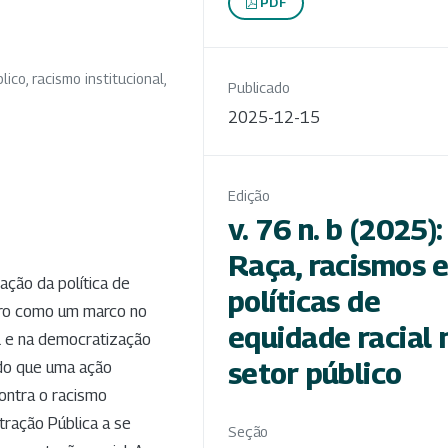
PDF
lico, racismo institucional,
Publicado
2025-12-15
Edição
v. 76 n. b (2025):
Raça, racismos 
ação da política de
políticas de
eiro como um marco no
equidade racial 
al e na democratização
setor público
 do que uma ação
contra o racismo
stração Pública a se
Seção