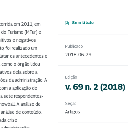
Sem título
ocorrida em 2011, em
o do Turismo (MTur) e
tivos e negativos
Publicado
o, foi realizado um
2018-06-29
latar os antecedentes e
a como o órgão lidou
ativos dela sobre a
Edição
ões da administração. A
v. 69 n. 2 (2018)
com a aplicação de
o a sete respondentes-
Seção
nowball. A análise de
Artigos
 análise de conteúdo.
ada crise