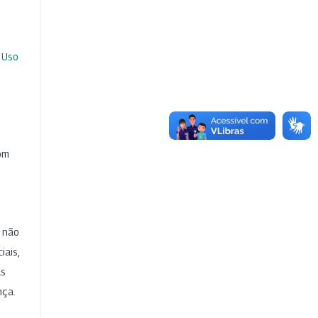
 Uso
com
e não
iais,
as
nça.