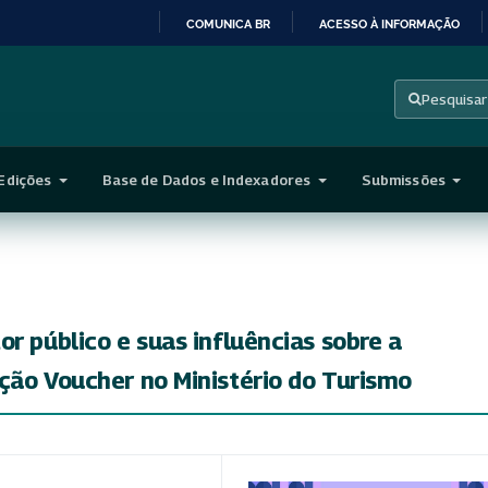
COMUNICA BR
ACESSO À INFORMAÇÃO
IR
PARA
Pesquisar
O
CONTEÚDO
Edições
Base de Dados e Indexadores
Submissões
r público e suas influências sobre a
ção Voucher no Ministério do Turismo