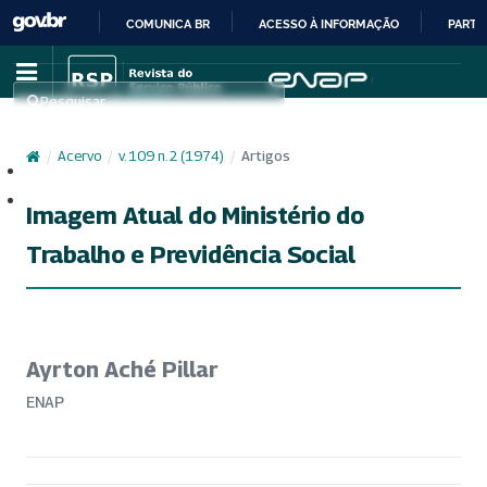
COMUNICA BR
ACESSO À INFORMAÇÃO
PARTI
IR
PARA
Pesquisar
O
CONTEÚDO
/
Acervo
/
v. 109 n. 2 (1974)
/
Artigos
Cadastro
Acesso
Imagem Atual do Ministério do
Trabalho e Previdência Social
Ayrton Aché Pillar
ENAP