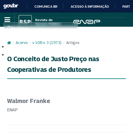
COMUNICA BR
ACESSO À INFORMAÇÃO
PARTI
IR
PARA
Pesquisar
O
CONTEÚDO
/
Acervo
/
v. 108 n. 3 (1973)
/
Artigos
Cadastro
Acesso
O Conceito de Justo Preço nas
Cooperativas de Produtores
Walmor Franke
ENAP