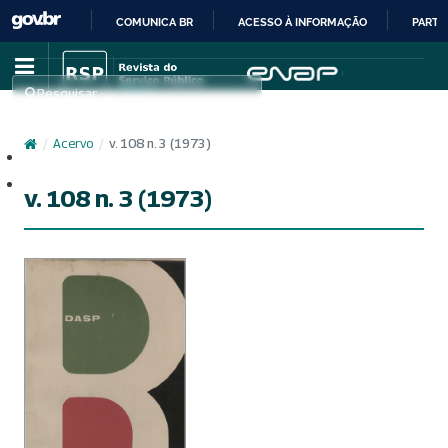
COMUNICA BR
ACESSO À INFORMAÇÃO
PARTI
IR
PARA
Pesquisar
O
CONTEÚDO
/
Acervo
/
v. 108 n. 3 (1973)
Cadastro
Acesso
v. 108 n. 3 (1973)