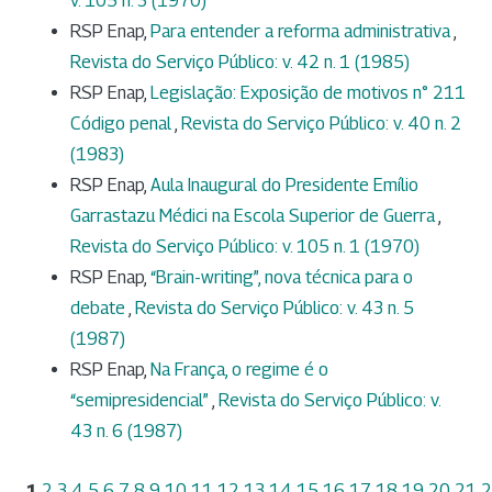
v. 105 n. 3 (1970)
RSP Enap,
Para entender a reforma administrativa
,
Revista do Serviço Público: v. 42 n. 1 (1985)
RSP Enap,
Legislação: Exposição de motivos n° 211
Código penal
,
Revista do Serviço Público: v. 40 n. 2
(1983)
RSP Enap,
Aula Inaugural do Presidente Emílio
Garrastazu Médici na Escola Superior de Guerra
,
Revista do Serviço Público: v. 105 n. 1 (1970)
RSP Enap,
“Brain-writing”, nova técnica para o
debate
,
Revista do Serviço Público: v. 43 n. 5
(1987)
RSP Enap,
Na França, o regime é o
“semipresidencial”
,
Revista do Serviço Público: v.
43 n. 6 (1987)
1
2
3
4
5
6
7
8
9
10
11
12
13
14
15
16
17
18
19
20
21
2