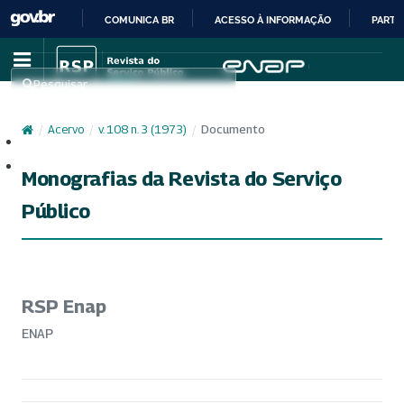
COMUNICA BR
ACESSO À INFORMAÇÃO
PARTI
IR
PARA
Pesquisar
O
CONTEÚDO
/
Acervo
/
v. 108 n. 3 (1973)
/
Documento
Cadastro
Acesso
Monografias da Revista do Serviço
Público
RSP Enap
ENAP