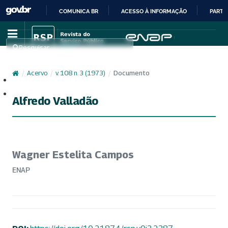
COMUNICA BR
ACESSO À INFORMAÇÃO
PARTI
IR
PARA
Pesquisar
O
CONTEÚDO
/
Acervo
/
v. 108 n. 3 (1973)
/
Documento
Cadastro
Acesso
Alfredo Valladão
Wagner Estelita Campos
ENAP