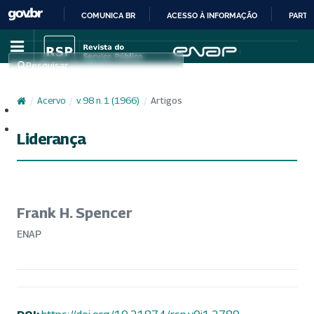
COMUNICA BR
ACESSO À INFORMAÇÃO
PARTI
IR
PARA
Pesquisar
O
CONTEÚDO
/
Acervo
/
v. 98 n. 1 (1966)
/
Artigos
Cadastro
Acesso
Liderança
Frank H. Spencer
ENAP