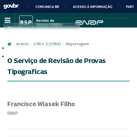
COMUNICA BR
ACESSO À INFORMAÇÃO
PARTI
IR
PARA
Pesquisar
O
CONTEÚDO
/
Acervo
/
v. 96 n. 3 (1964)
/
Reportagem
Cadastro
Acesso
O Serviço de Revisão de Provas
Tipograficas
Francisco Wlasek Filho
ENAP