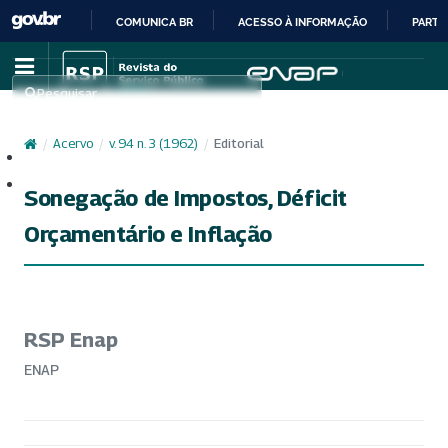
COMUNICA BR
ACESSO À INFORMAÇÃO
PARTI
IR
PARA
Pesquisar
O
CONTEÚDO
/
Acervo
/
v. 94 n. 3 (1962)
/
Editorial
Cadastro
Acesso
Sonegação de Impostos, Déficit
Orçamentário e Inflação
RSP Enap
ENAP