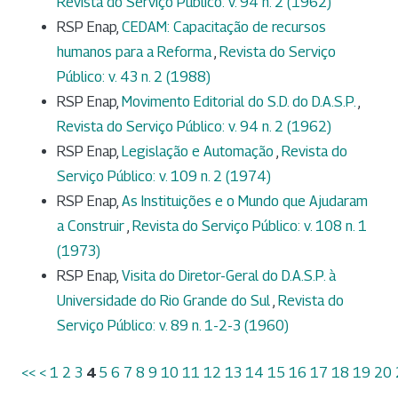
Revista do Serviço Público: v. 94 n. 2 (1962)
RSP Enap,
CEDAM: Capacitação de recursos
humanos para a Reforma
,
Revista do Serviço
Público: v. 43 n. 2 (1988)
RSP Enap,
Movimento Editorial do S.D. do D.A.S.P.
,
Revista do Serviço Público: v. 94 n. 2 (1962)
RSP Enap,
Legislação e Automação
,
Revista do
Serviço Público: v. 109 n. 2 (1974)
RSP Enap,
As Instituições e o Mundo que Ajudaram
a Construir
,
Revista do Serviço Público: v. 108 n. 1
(1973)
RSP Enap,
Visita do Diretor-Geral do D.A.S.P. à
Universidade do Rio Grande do Sul
,
Revista do
Serviço Público: v. 89 n. 1-2-3 (1960)
<<
<
1
2
3
4
5
6
7
8
9
10
11
12
13
14
15
16
17
18
19
20