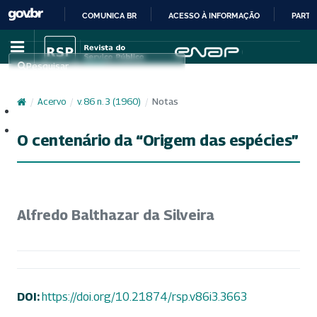
COMUNICA BR
ACESSO À INFORMAÇÃO
PARTI
IR
PARA
Pesquisar
O
CONTEÚDO
/
Acervo
/
v. 86 n. 3 (1960)
/
Notas
Cadastro
Acesso
O centenário da “Origem das espécies”
Alfredo Balthazar da Silveira
DOI:
https://doi.org/10.21874/rsp.v86i3.3663