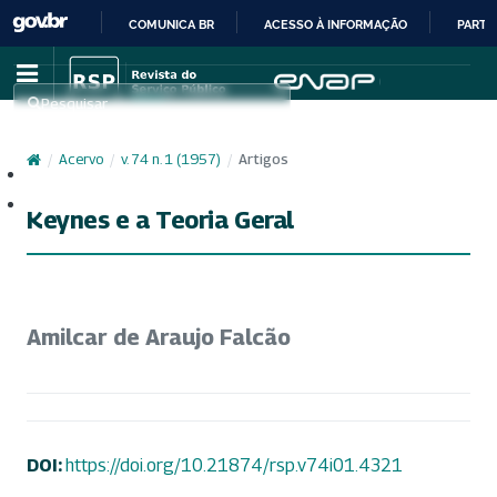
COMUNICA BR
ACESSO À INFORMAÇÃO
PARTI
IR
PARA
Pesquisar
O
CONTEÚDO
/
Acervo
/
v. 74 n. 1 (1957)
/
Artigos
Cadastro
Acesso
Keynes e a Teoria Geral
Amilcar de Araujo Falcão
DOI:
https://doi.org/10.21874/rsp.v74i01.4321