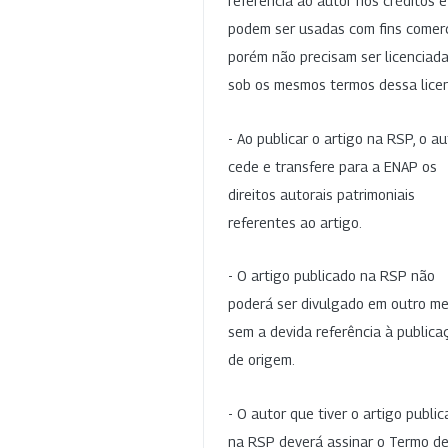
referência ao autor nos créditos 
podem ser usadas com fins comerc
porém não precisam ser licenciad
sob os mesmos termos dessa lice
- Ao publicar o artigo na RSP, o au
cede e transfere para a ENAP os
direitos autorais patrimoniais
referentes ao artigo.
- O artigo publicado na RSP não
poderá ser divulgado em outro me
sem a devida referência à publica
de origem.
- O autor que tiver o artigo publi
na RSP deverá assinar o Termo d