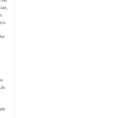
e não
iais,
as
nça.
tor
io
ção
cado
e