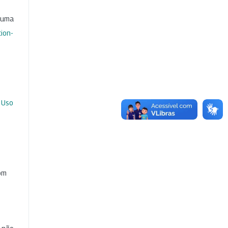
b uma
ion-
 Uso
com