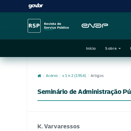
Início
Sobre
/
Acervo
/
v. 1 n. 2 (1954)
/
Artigos
Seminário de Administração Pú
K. Varvaressos