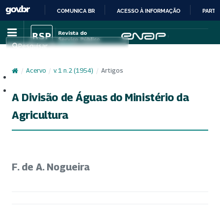
COMUNICA BR
ACESSO À INFORMAÇÃO
PARTI
IR
PARA
Pesquisar
O
CONTEÚDO
/
Acervo
/
v. 1 n. 2 (1954)
/
Artigos
Cadastro
Acesso
A Divisão de Águas do Ministério da
Agricultura
F. de A. Nogueira