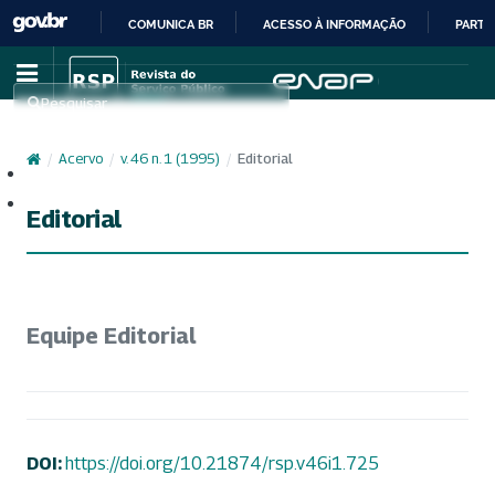
COMUNICA BR
ACESSO À INFORMAÇÃO
PARTI
IR
PARA
Pesquisar
O
CONTEÚDO
/
Acervo
/
v. 46 n. 1 (1995)
/
Editorial
Cadastro
Acesso
Editorial
Equipe Editorial
DOI:
https://doi.org/10.21874/rsp.v46i1.725