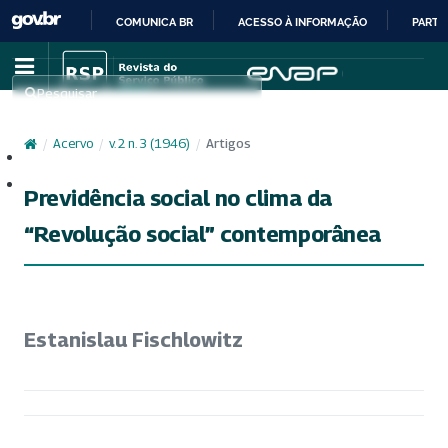
COMUNICA BR
ACESSO À INFORMAÇÃO
PARTI
IR
PARA
Pesquisar
O
CONTEÚDO
/
Acervo
/
v. 2 n. 3 (1946)
/
Artigos
Cadastro
Acesso
Previdência social no clima da
“Revolução social” contemporânea
Estanislau Fischlowitz